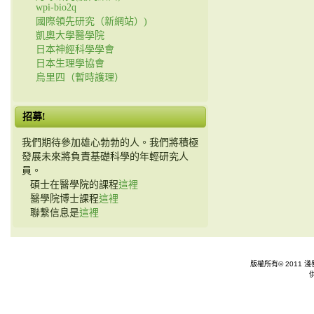
wpi-bio2q
國際領先研究（新網站）)
凱奧大學醫學院
日本神經科學學會
日本生理學協會
烏里四（暫時護理）
招募!
我們期待參加雄心勃勃的人。我們將積極
發展未來將負責基礎科學的年輕研究人
員。
碩士在醫學院的課程
這裡
醫學院博士課程
這裡
聯繫信息是
這裡
版權所有© 2011 淺