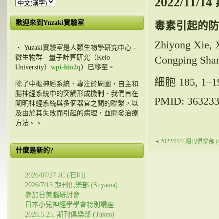
2022/11/
歡迎來到Yuzaki實驗室
毒素引起的防
Zhiyong Xie, 
・ Yuzaki實驗室是人類生物學研究中心 -
微生物群 - 量子計算研究（Keio
Congping Sh
University）
wpi-bio2q
）已移至。
細胞 185, 1–
除了中樞神經系統、專注於周圍，自主和
腸神經系統中的突觸形成機制、我們旨在
PMID:
36323
闡明神經系統與多個器官之間的聯繫，以
及由於其失敗而引起的病理，並開發治療
方法。。
«
2022/11/7 期刊俱樂部 (
什麼是新的?
2026/07/27 JC (石川)
2026/7/13 期刊俱樂部 (Suyama)
參加日美腦研討會
日本小兒神經學學會特別講座
2026.5.25. 期刊俱樂部 (Takeo)