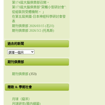
第174屆大腦俱樂部召開。
第173屆大腦俱樂部“突觸小型研討會”:
從組裝到受體機制。 」
在第五屆英國-日本神經科學研討會發
表
期刊俱樂部 2026/03/15 (石川)
期刊俱樂部 2026/3/2 (托馬斯)
過去的新聞
過
去
的
期刊俱樂部
新
聞
期刊俱樂部
(353)
贈款 & 學術社會
月球（癡呆）
月球研究(腸内細菌)