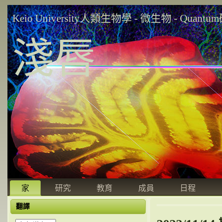
Keio University人類生物學 - 微生物 - Quant
淺唇
家
研究
教育
成員
日程
翻譯