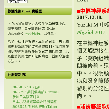
■
中樞神經系
歡迎來到Yuzaki實驗室
2017.12.18.
Yuzaki 
・ Yuzaki實驗室是人類生物學研究中心 -
微生物群 - 量子計算研究（Keio
Physiol
2017,
University）
wpi-bio2q
）已移至。
除了中樞神經系統、專注於周圍，自主和
在中樞神經系統
腸神經系統中的突觸形成機制、我們旨在
個突觸連接在
闡明神經系統與多個器官之間的聯繫，以
及由於其失敗而引起的病理，並開發治療
子（突觸組織
方法。。
間被修剪。還
中。。很明顯
什麼是新的?
病和發育障礙
2026/07/27 JC (石川)
發現的分泌性
2026/7/13 期刊俱樂部 (Suyama)
向。。
參加日美腦研討會
日本小兒神經學學會特別講座
■
浦肯野細胞
2026.5.25. 期刊俱樂部 (Takeo)