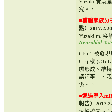
Yuzaki
究。。
■
補體家族分子
點）
2017.2.2
Yuzaki m
Neurobiol
45:9
Cbln1 被
C1q 樣 (
觸形成、維持
請評審中、我
係。。
■
通過導入m
報告）
2017.2
戈帕拉朱 S, k