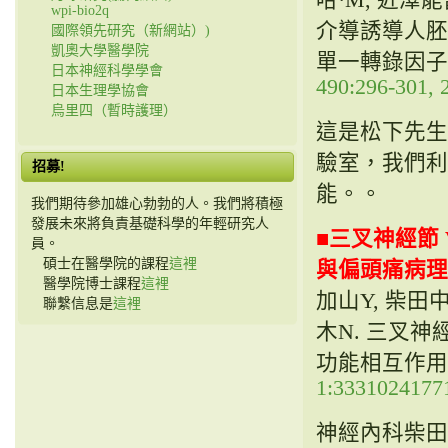
wpi-bio2q
介導誘導人胚
國際領先研究（新網站）)
凱奧大學醫學院
單一轉錄因子
日本神經科學學會
490:296-301, 
日本生理學協會
烏里四（暫時護理）
這是松下先生和
驗室，我們利
招募!
能。。
我們期待參加雄心勃勃的人。我們將積極
發展未來將負責基礎科學的年輕研究人
■
三叉神經節 V
員。
碩士在醫學院的課程
這裡
與偏頭痛病理
醫學院博士課程
這裡
加山Y, 柴田中號,
聯繫信息是
這裡
木N. 三叉神
功能相互作用
1:3331024177
神經內科柴田講