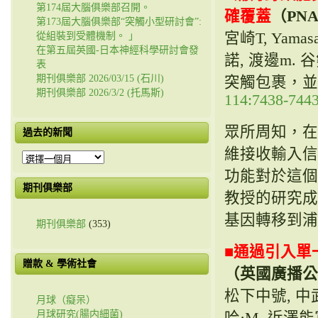
第174屆大腦俱樂部召開。
確覆蓋
（PN
第173屆大腦俱樂部“突觸小型研討會”:
宮崎T, Yamasa
從組裝到受體機制。 」
在第五屆英國-日本神經科學研討會發
諾, 渡邊m.
表
期刊俱樂部 2026/03/15 (石川)
突觸包裹，並
期刊俱樂部 2026/3/2 (托馬斯)
114:7438-7443
眾所周知，在
過去的新聞
維接收輸入信
過
去
功能對於這個
的
期刊俱樂部
教授的研究成果
新
聞
基因轉移到浦
期刊俱樂部
(353)
■
通過引入單
贈款 & 學術社會
（英國廣播公
松下中號, 中武Y,
月球（癡呆）
月球研究(腸内細菌)
哈·M, 近澤能富