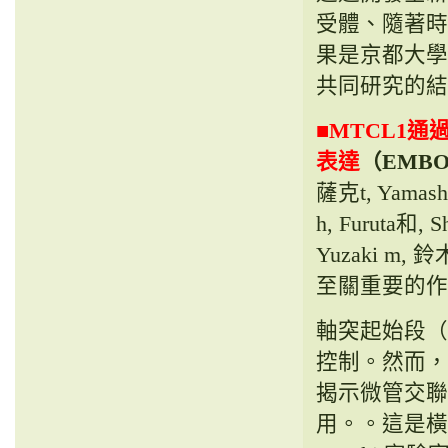
受體、隨著時
果是京都大學濱
共同研究的結
■
MTCL1
表達
（EMBO
薩克t, Yamashi
h, Furuta和, S
Yuzaki m
至關重要的作
軸突起始段（
控制。然而，
揭示微管交聯
用。。這是橫