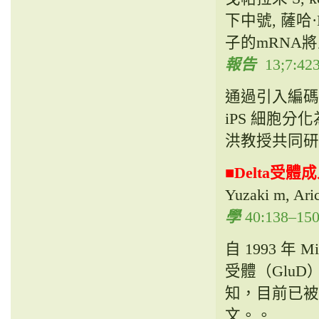
下中號, 薩哈·M
子的mRNA
報告
13;7:423
通過引入編碼
iPS 細胞
洪教授共同研
■
Delta受體
Yuzaki m, 
學
40:
138–150
自 1993 
受體（Glu
知，目前已被
文。。