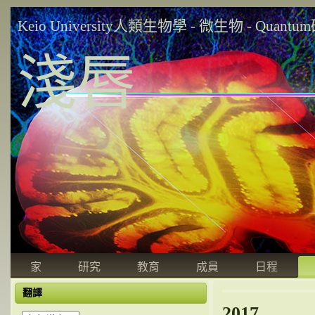
Keio University人類生物學 - 微生物 - Quant
淺唇
家
研究
教育
成員
日程
翻譯
2017