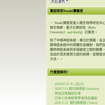
歡迎來到Yuzaki實驗室
・ Yuzaki實驗室是人類生物學研究中心
微生物群 - 量子計算研究（Keio
University）
wpi-bio2q
）已移至。
除了中樞神經系統、專注於周圍，自
腸神經系統中的突觸形成機制、我們
闡明神經系統與多個器官之間的聯繫
及由於其失敗而引起的病理，並開發
方法。。
什麼是新的?
2026/07/27 JC (石川)
2026/7/13 期刊俱樂部 (Suyama)
參加日美腦研討會
日本小兒神經學學會特別講座
2026.5.25. 期刊俱樂部 (Takeo)