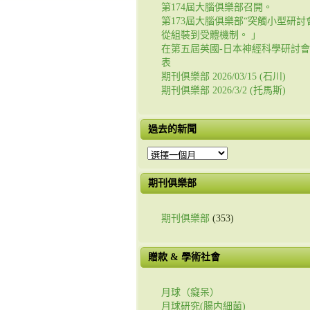
第174屆大腦俱樂部召開。
第173屆大腦俱樂部“突觸小型研討會
從組裝到受體機制。 」
在第五屆英國-日本神經科學研討
表
期刊俱樂部 2026/03/15 (石川)
期刊俱樂部 2026/3/2 (托馬斯)
過去的新聞
過
去
的
期刊俱樂部
新
聞
期刊俱樂部
(353)
贈款 & 學術社會
月球（癡呆）
月球研究(腸内細菌)