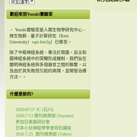
歡迎來到Yuzaki實驗室
・ Yuzaki實驗室是人類生物學研究中心 -
微生物群 - 量子計算研究（Keio
University）
wpi-bio2q
）已移至。
除了中樞神經系統、專注於周圍，自主和
腸神經系統中的突觸形成機制、我們旨在
闡明神經系統與多個器官之間的聯繫，以
及由於其失敗而引起的病理，並開發治療
方法。。
什麼是新的?
2026/07/27 JC (石川)
2026/7/13 期刊俱樂部 (Suyama)
參加日美腦研討會
日本小兒神經學學會特別講座
2026.5.25. 期刊俱樂部 (Takeo)