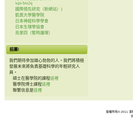
wpi-bio2q
國際領先研究（新網站）)
凱奧大學醫學院
日本神經科學學會
日本生理學協會
烏里四（暫時護理）
招募!
我們期待參加雄心勃勃的人。我們將積極
發展未來將負責基礎科學的年輕研究人
員。
碩士在醫學院的課程
這裡
醫學院博士課程
這裡
聯繫信息是
這裡
版權所有© 2011 淺