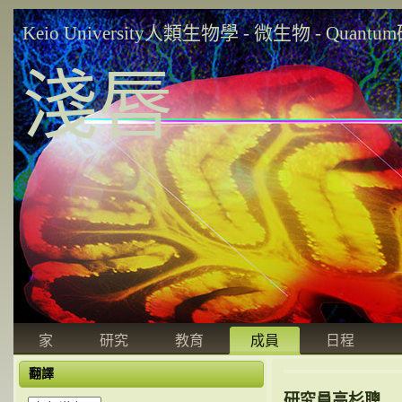
Keio University人類生物學 - 微生物 - Quant
淺唇
家
研究
教育
成員
日程
翻譯
研究員高杉聰