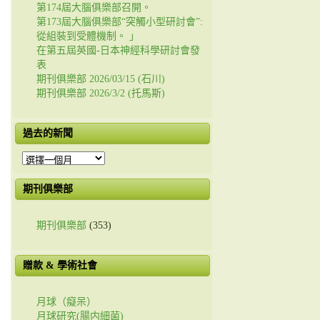
第174屆大腦俱樂部召開。
第173屆大腦俱樂部“突觸小型研討會”:
從組裝到受體機制。 」
在第五屆英國-日本神經科學研討會發
表
期刊俱樂部 2026/03/15 (石川)
期刊俱樂部 2026/3/2 (托馬斯)
過去的新聞
過
去
的
期刊俱樂部
新
聞
期刊俱樂部
(353)
贈款 & 學術社會
月球（癡呆）
月球研究(腸内細菌)