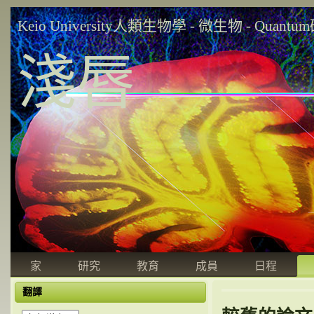
Keio University人類生物學 - 微生物 - Quant
淺唇
家
研究
教育
成員
日程
翻譯