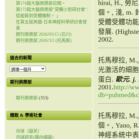
hirai, H., 勞尼
第174屆大腦俱樂部召開。
第173屆大腦俱樂部“突觸小型研討會”:
個。, 淺, 
從組裝到受體機制。 」
受體受體功能.
在第五屆英國-日本神經科學研討會發
表
發展. (Highste
期刊俱樂部 2026/03/15 (石川)
2002.
期刊俱樂部 2026/3/2 (托馬斯)
過去的新聞
托馬穆拉, M.,
光激活的細胞分
過
去
蛋白.
歐元. j. 
的
期刊俱樂部
2001.
http://w
新
db=pubmed&cm
聞
期刊俱樂部
(353)
托馬穆拉, M.,
贈款 & 學術社會
個。, Yano,
月球（癡呆）
神經系統中表
月球研究(腸内細菌)