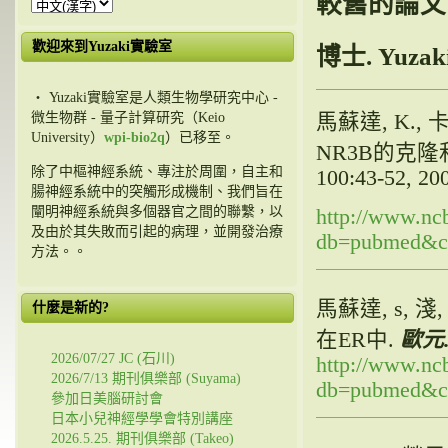
較舊的論文
歡迎來到Yuzaki實驗室
博士. Yuz
・ Yuzaki實驗室是人類生物學研究中心 -
馬蘇達, K., 
微生物群 - 量子計算研究（Keio
University）
wpi-bio2q
）已移至。
NR3B的克
除了中樞神經系統、專注於周圍，自主和
100:43-52, 20
腸神經系統中的突觸形成機制、我們旨在
闡明神經系統與多個器官之間的聯繫，以
http://www.ncb
及由於其失敗而引起的病理，並開發治療
db=pubmed&cm
方法。。
馬蘇達, s, 淺
什麼是新的?
在ER中.
歐元. 
2026/07/27 JC (石川)
http://www.ncb
2026/7/13 期刊俱樂部 (Suyama)
db=pubmed&cm
參加日美腦研討會
日本小兒神經學學會特別講座
2026.5.25. 期刊俱樂部 (Takeo)