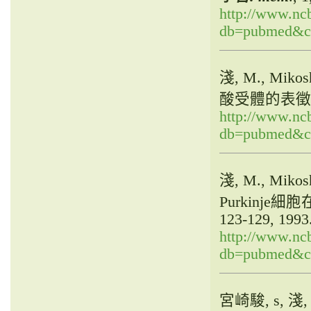
http://www.ncb
db=pubmed&cm
淺, M., Mik
酸受體的表徵
http://www.ncb
db=pubmed&cm
淺, M., Mi
Purkinje
123-129, 1993
http://www.ncb
db=pubmed&cm
宮崎駿, s, 淺, M