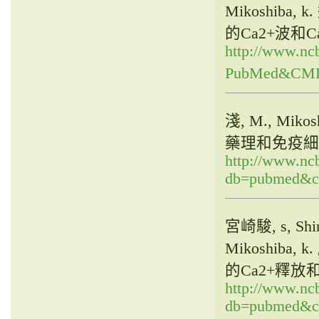
Mikoshib
的Ca2+波和C
http://www.ncb
PubMed&CMD
淺, M., Mi
藥理和免疫細
http://www.ncb
db=pubmed&cm
宮崎駿, s, Shir
Mikoshib
的Ca2+釋放
http://www.ncb
db=pubmed&cm