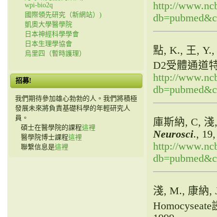
http://www.ncb
wpi-bio2q
國際領先研究（新網站）)
db=pubmed&cm
凱奧大學醫學院
日本神經科學學會
日本生理學協會
點, K., 王
烏里四（暫時護理）
D2受體通道
http://www.ncb
招募!
db=pubmed&cm
我們期待參加雄心勃勃的人。我們將積極
發展未來將負責基礎科學的年輕研究人
員。
庫斯納, C, 淺
碩士在醫學院的課程
這裡
Neurosci
., 19
醫學院博士課程
這裡
http://www.ncb
聯繫信息是
這裡
db=pubmed&cm
淺, M., 康
Homocyse