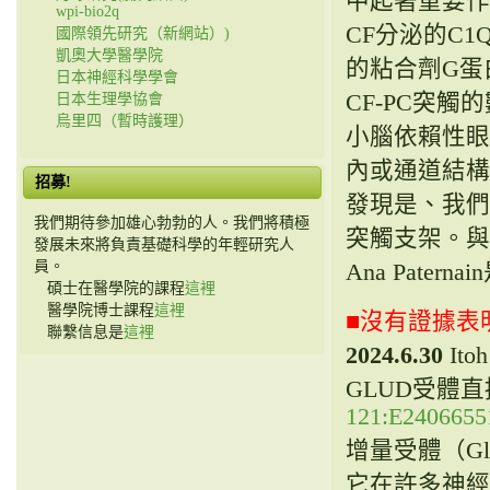
中起著重要作
wpi-bio2q
CF分泌的C
國際領先研究（新網站）)
凱奧大學醫學院
的粘合劑G蛋白
日本神經科學學會
CF-PC突觸
日本生理學協會
烏里四（暫時護理）
小腦依賴性眼
內或通道結構
招募!
發現是、我們表
我們期待參加雄心勃勃的人。我們將積極
突觸支架。與
發展未來將負責基礎科學的年輕研究人
員。
Ana Pater
碩士在醫學院的課程
這裡
醫學院博士課程
這裡
■沒有證據表
聯繫信息是
這裡
2024.6.30
Ito
GLUD受體
121:E2406655
增量受體（Gl
它在許多神經