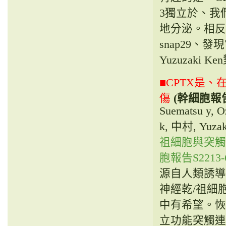
3獨立於、我們
地分泌。相反
snap29
Yuzuzak
■CPTX是
傷
(幹細胞報
Suematsu y, O
k, 中村, Yuzak
祖細胞與突觸
胞報告S2213-67
源自人類誘導多
神經乾/祖細
中有希望。恢
立功能突觸連