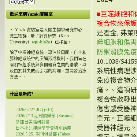
■巨噬細胞和
歡迎來到Yuzaki實驗室
複合物來保護
・ Yuzaki實驗室是人類生物學研究中心 -
是霍金, 弗萊明, 
微生物群 - 量子計算研究（Keio
噬細胞和傷害
University）
wpi-bio2q
）已移至。
防禦滑膜免疫
除了中樞神經系統、專注於周圍，自主和
腸神經系統中的突觸形成機制、我們旨在
10.1038/S
闡明神經系統與多個器官之間的聯繫，以
系統性病理涉
及由於其失敗而引起的病理，並開發治療
方法。。
免疫複合物介
痛。。這項研
什麼是新的?
複合物散發出
傷害感受器神
2026/07/27 JC (石川)
2026/7/13 期刊俱樂部 (Suyama)
單元。巨噬細
參加日美腦研討會
受器神經元。
日本小兒神經學學會特別講座
2026.5.25. 期刊俱樂部 (Takeo)