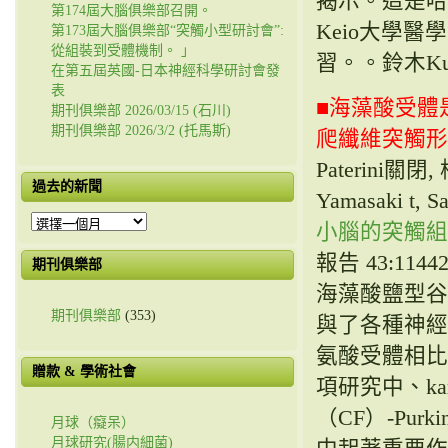
揭示。這是哈
第174屆大腦俱樂部召開。
Keio大學
第173屆大腦俱樂部“突觸小型研討會”:
從組裝到受體機制。 」
習。。鈴木Kun
在第五屆英國-日本神經科學研討會發
表
■海藻酸受體
期刊俱樂部 2026/03/15 (石川)
期刊俱樂部 2026/3/2 (托馬斯)
爬纖維突觸形
Paterini關閉,
過去的新聞
Yamasaki t, 
過
小腦的突觸組
去
報告 43:114427
的
期刊俱樂部
新
海藻酸鹽型谷
聞
期刊俱樂部
(353)
與了各種神經
氨酸受體相比
贈款 & 學術社會
項研究中、k
（CF）-Pur
月球（癡呆）
月球研究(腸内細菌)