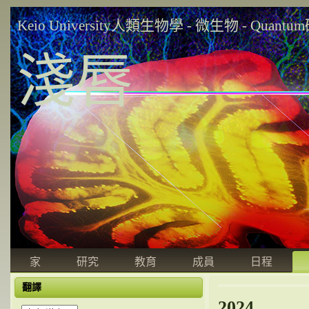
Keio University人類生物學 - 微生物 - Quant
淺唇
家
研究
教育
成員
日程
翻譯
2024