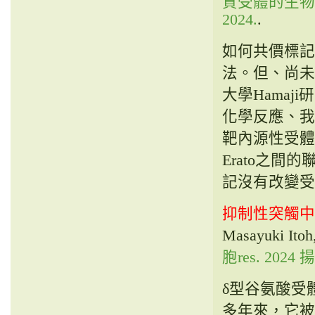
質受體的生物正交
2024.
.
如何共價標記
法。但、尚未
大學Hamaj
化學反應、我
靶內源性受體結合
Erato之
記沒有改變受
抑制性突觸中
Masayuki Itoh
胞res. 2024 揚
δ型谷氨酸受
多年來，它被