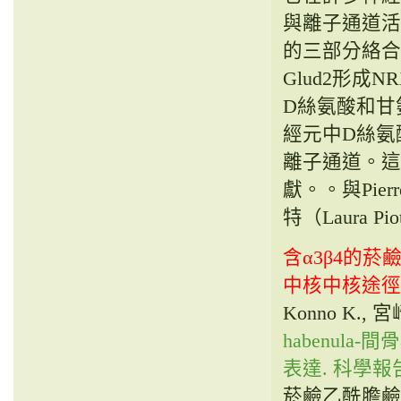
與離子通道活動
的三部分絡合
Glud2形成
D絲氨酸和甘
經元中D絲氨
離子通道。這
獻。。與Pierr
特（Laura 
含α3β4的
中核中核途徑
Konno K., 宮崎
habenul
表達. 科學報告 1
菸鹼乙酰膽鹼