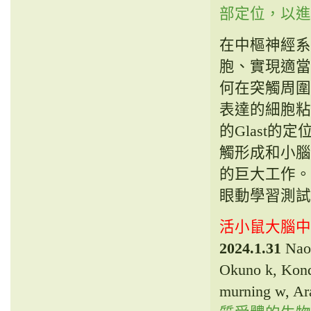
部定位，以進行功能
在中樞神經系
胞、實現適當
何在突觸周圍起
表達的細胞粘附
的Glast的
觸形成和小腦運動學
的巨大工作。。
眼動學習測試
活小鼠大腦中
2024.1.31
Naon
Okuno k, Kond
murning w, A