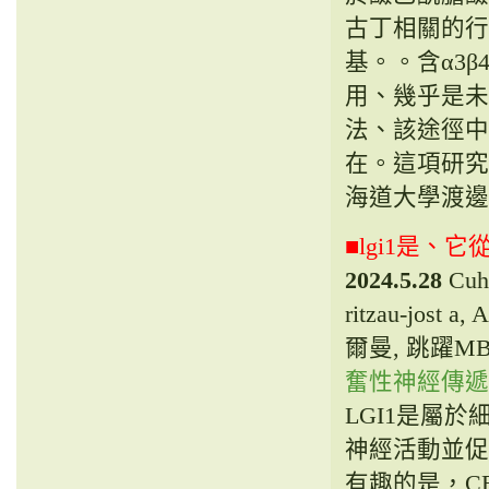
古丁相關的行
基。。含α3
用、幾乎是未
法、該途徑中
在。這項研究
海道大學渡邊研
■lgi1是
2024.5.28
Cuha
ritzau-jost a,
爾曼, 跳躍MB, J
奮性神經傳遞. 細
LGI1是屬
神經活動並促
有趣的是，CBL