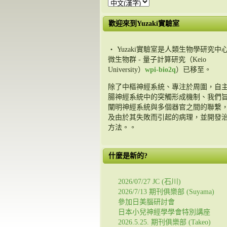
歡迎來到Yuzaki實驗室
・ Yuzaki實驗室是人類生物學研究中心
微生物群 - 量子計算研究（Keio
University）
wpi-bio2q
）已移至。
除了中樞神經系統、專注於周圍，自
腸神經系統中的突觸形成機制、我們
闡明神經系統與多個器官之間的聯繫
及由於其失敗而引起的病理，並開發
方法。。
什麼是新的?
2026/07/27 JC (石川)
2026/7/13 期刊俱樂部 (Suyama)
參加日美腦研討會
日本小兒神經學學會特別講座
2026.5.25. 期刊俱樂部 (Takeo)