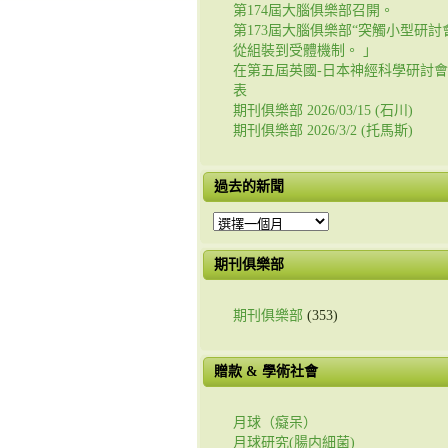
第174屆大腦俱樂部召開。
第173屆大腦俱樂部“突觸小型研討會
從組裝到受體機制。 」
在第五屆英國-日本神經科學研討
表
期刊俱樂部 2026/03/15 (石川)
期刊俱樂部 2026/3/2 (托馬斯)
過去的新聞
過
去
的
期刊俱樂部
新
聞
期刊俱樂部
(353)
贈款 & 學術社會
月球（癡呆）
月球研究(腸内細菌)