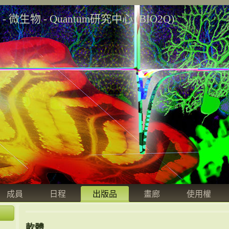
學 - 微生物 - Quantum研究中心 (BIO2Q)
成員
日程
出版品
畫廊
使用權
軟體