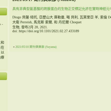
具有非典型氨基酸的跨膜蛋白的生物正交標記允許在實時神經元
Diogo
貝薩·紐托
,
亞歷山大
庫勒曼
,
喝
貝利
,
瓦萊里亞
羊
,
索倫
D
大衛
Perreish
,
馬克斯
索爾, 和
丹尼爾
Choquet
 -
生物, 發布2月 28, 2021.
doi:
https://doi.org/10.1101/2021.02.27.433189
主和
«
2021/05/10 期刊俱樂部 (Suyama)
旨在
，以
治療