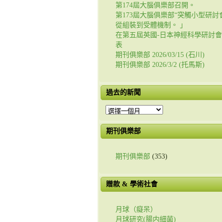
第174屆大腦俱樂部召開。
第173屆大腦俱樂部“突觸小型研討會
從組裝到受體機制。 」
在第五屆英國-日本神經科學研討
表
期刊俱樂部 2026/03/15 (石川)
期刊俱樂部 2026/3/2 (托馬斯)
過去的新聞
過
去
的
期刊俱樂部
新
聞
期刊俱樂部
(353)
贈款 & 學術社會
月球（癡呆）
月球研究(腸内細菌)