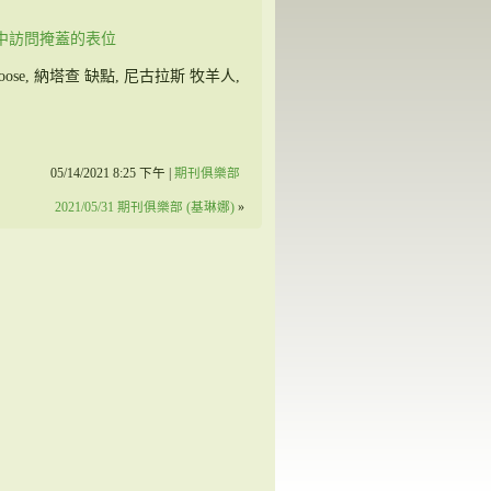
中訪問掩蓋的表位
oose
,
納塔查
缺點
,
尼古拉斯
牧羊人
,
05/14/2021 8:25 下午 |
期刊俱樂部
2021/05/31 期刊俱樂部 (基琳娜)
»