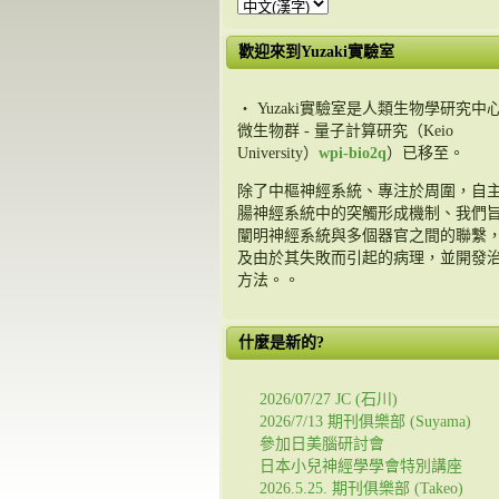
歡迎來到Yuzaki實驗室
・ Yuzaki實驗室是人類生物學研究中心
微生物群 - 量子計算研究（Keio
University）
wpi-bio2q
）已移至。
除了中樞神經系統、專注於周圍，自
腸神經系統中的突觸形成機制、我們
闡明神經系統與多個器官之間的聯繫
及由於其失敗而引起的病理，並開發
方法。。
什麼是新的?
2026/07/27 JC (石川)
2026/7/13 期刊俱樂部 (Suyama)
參加日美腦研討會
日本小兒神經學學會特別講座
2026.5.25. 期刊俱樂部 (Takeo)