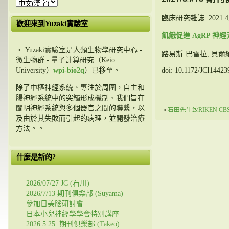
臨床研究雜誌.
2021 
歡迎來到Yuzaki實驗室
飢餓促進 AgRP 
・ Yuzaki實驗室是人類生物學研究中心 -
路易斯·巴雷拉, 貝爾納多·
微生物群 - 量子計算研究（Keio
doi: 10.1172/JCI14423
University）
wpi-bio2q
）已移至。
除了中樞神經系統、專注於周圍，自主和
腸神經系統中的突觸形成機制、我們旨在
闡明神經系統與多個器官之間的聯繫，以
«
石田先生致RIKEN CB
及由於其失敗而引起的病理，並開發治療
方法。。
什麼是新的?
2026/07/27 JC (石川)
2026/7/13 期刊俱樂部 (Suyama)
參加日美腦研討會
日本小兒神經學學會特別講座
2026.5.25. 期刊俱樂部 (Takeo)