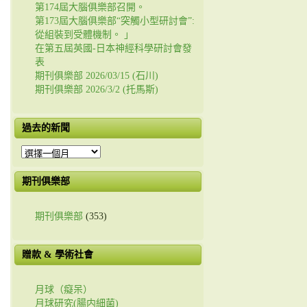
第174屆大腦俱樂部召開。
第173屆大腦俱樂部“突觸小型研討會”:
從組裝到受體機制。 」
在第五屆英國-日本神經科學研討會發
表
期刊俱樂部 2026/03/15 (石川)
期刊俱樂部 2026/3/2 (托馬斯)
過去的新聞
過
去
的
期刊俱樂部
新
聞
期刊俱樂部
(353)
贈款 & 學術社會
月球（癡呆）
月球研究(腸内細菌)