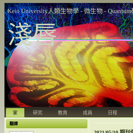
Keio University人類生物學 - 微生物 - Quant
淺唇
家
研究
教育
成員
日程
翻譯
2021/05/10 期