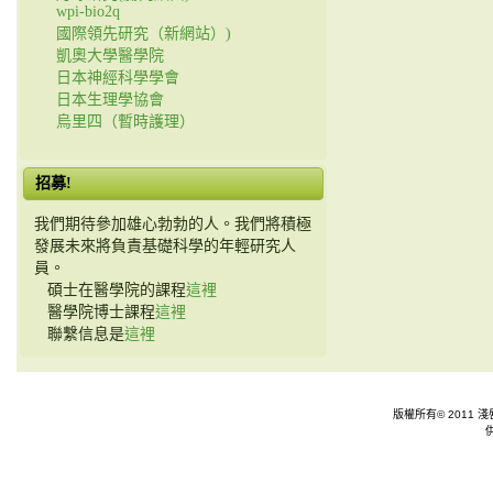
wpi-bio2q
國際領先研究（新網站）)
凱奧大學醫學院
日本神經科學學會
日本生理學協會
烏里四（暫時護理）
招募!
我們期待參加雄心勃勃的人。我們將積極
發展未來將負責基礎科學的年輕研究人
員。
碩士在醫學院的課程
這裡
醫學院博士課程
這裡
聯繫信息是
這裡
版權所有© 2011 淺