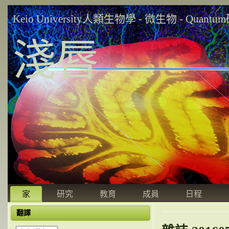
Keio University人類生物學 - 微生物 - Quant
淺唇
家
研究
教育
成員
日程
翻譯