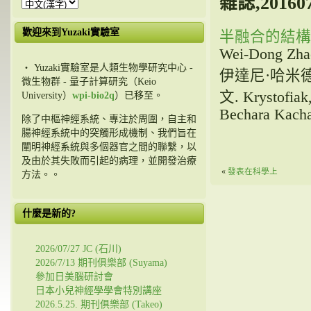
雜誌,20160
歡迎來到Yuzaki實驗室
半融合的結構
Wei-Dong Zha
・ Yuzaki實驗室是人類生物學研究中心 -
伊達尼·哈米德（Ed
微生物群 - 量子計算研究（Keio
文. Krystofi
University）
wpi-bio2q
）已移至。
Bechara Kach
除了中樞神經系統、專注於周圍，自主和
腸神經系統中的突觸形成機制、我們旨在
闡明神經系統與多個器官之間的聯繫，以
及由於其失敗而引起的病理，並開發治療
«
發表在科學上
方法。。
什麼是新的?
2026/07/27 JC (石川)
2026/7/13 期刊俱樂部 (Suyama)
參加日美腦研討會
日本小兒神經學學會特別講座
2026.5.25. 期刊俱樂部 (Takeo)