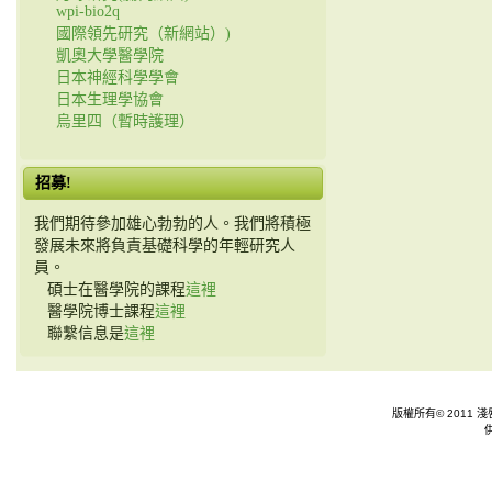
wpi-bio2q
國際領先研究（新網站）)
凱奧大學醫學院
日本神經科學學會
日本生理學協會
烏里四（暫時護理）
招募!
我們期待參加雄心勃勃的人。我們將積極
發展未來將負責基礎科學的年輕研究人
員。
碩士在醫學院的課程
這裡
醫學院博士課程
這裡
聯繫信息是
這裡
版權所有© 2011 淺