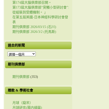
第174屆大腦俱樂部召開。
第173屆大腦俱樂部“突觸小型研討會”:
從組裝到受體機制。 」
在第五屆英國-日本神經科學研討會發
表
期刊俱樂部 2026/03/15 (石川)
期刊俱樂部 2026/3/2 (托馬斯)
過去的新聞
過
去
的
期刊俱樂部
新
聞
期刊俱樂部
(353)
贈款 & 學術社會
月球（癡呆）
月球研究(腸内細菌)