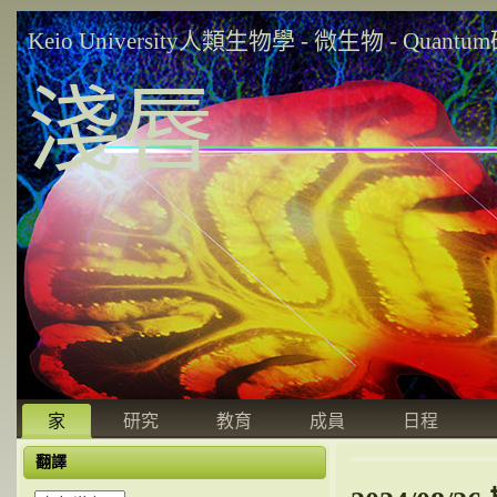
Keio University人類生物學 - 微生物 - Quant
淺唇
家
研究
教育
成員
日程
翻譯