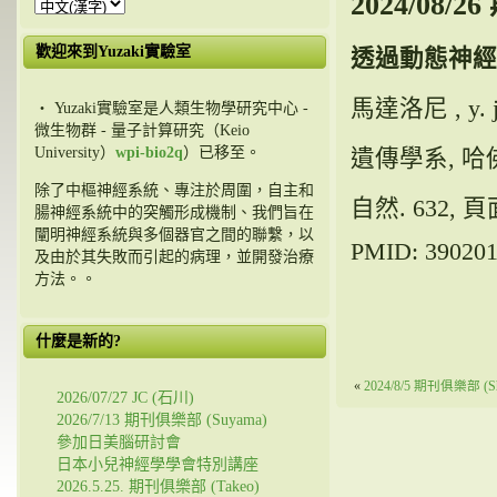
2024/08/
歡迎來到Yuzaki實驗室
透過動態神經
馬達洛尼 , y. 
・ Yuzaki實驗室是人類生物學研究中心 -
微生物群 - 量子計算研究（Keio
University）
wpi-bio2q
）已移至。
遺傳學系, 
除了中樞神經系統、專注於周圍，自主和
自然. 632,
頁
腸神經系統中的突觸形成機制、我們旨在
闡明神經系統與多個器官之間的聯繫，以
PMID:
39020
及由於其失敗而引起的病理，並開發治療
方法。。
什麼是新的?
«
2024/8/5 期刊俱樂部 (Shi
2026/07/27 JC (石川)
2026/7/13 期刊俱樂部 (Suyama)
參加日美腦研討會
日本小兒神經學學會特別講座
2026.5.25. 期刊俱樂部 (Takeo)