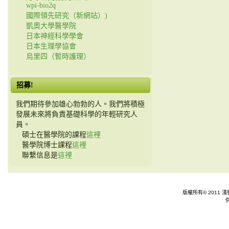
wpi-bio2q
國際領先研究（新網站）)
凱奧大學醫學院
日本神經科學學會
日本生理學協會
烏里四（暫時護理）
招募!
我們期待參加雄心勃勃的人。我們將積極
發展未來將負責基礎科學的年輕研究人
員。
碩士在醫學院的課程
這裡
醫學院博士課程
這裡
聯繫信息是
這裡
版權所有© 2011 淺