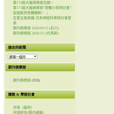
第174屆大腦俱樂部召開。
第173屆大腦俱樂部“突觸小型研討會”:
從組裝到受體機制。 」
在第五屆英國-日本神經科學研討會發
表
期刊俱樂部 2026/03/15 (石川)
期刊俱樂部 2026/3/2 (托馬斯)
過去的新聞
過
去
的
期刊俱樂部
新
聞
期刊俱樂部
(353)
贈款 & 學術社會
月球（癡呆）
月球研究(腸内細菌)