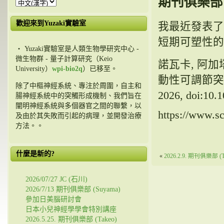
期刊俱樂部 2
歡迎來到Yuzaki實驗室
我最近發表了
短期可塑性的影
・ Yuzaki實驗室是人類生物學研究中心 -
微生物群 - 量子計算研究（Keio
諾瓦卡, 阿加
University）
wpi-bio2q
）已移至。
動性可調節突
除了中樞神經系統、專注於周圍，自主和
2026, doi:1
腸神經系統中的突觸形成機制、我們旨在
闡明神經系統與多個器官之間的聯繫，以
https://www.sc
及由於其失敗而引起的病理，並開發治療
方法。。
什麼是新的?
«
2026.2.9. 期刊俱樂部 (T
2026/07/27 JC (石川)
2026/7/13 期刊俱樂部 (Suyama)
參加日美腦研討會
日本小兒神經學學會特別講座
2026.5.25. 期刊俱樂部 (Takeo)