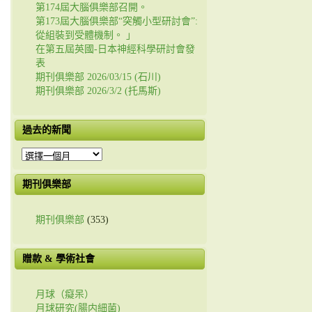
第174屆大腦俱樂部召開。
第173屆大腦俱樂部“突觸小型研討會”:
從組裝到受體機制。 」
在第五屆英國-日本神經科學研討會發
表
期刊俱樂部 2026/03/15 (石川)
期刊俱樂部 2026/3/2 (托馬斯)
過去的新聞
過
去
的
期刊俱樂部
新
聞
期刊俱樂部
(353)
贈款 & 學術社會
月球（癡呆）
月球研究(腸内細菌)