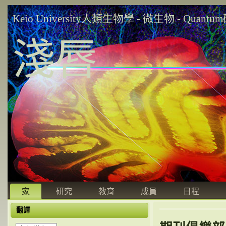
Keio University人類生物學 - 微生物 - Quant
淺唇
家
研究
教育
成員
日程
翻譯