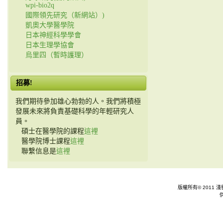
wpi-bio2q
國際領先研究（新網站）)
凱奧大學醫學院
日本神經科學學會
日本生理學協會
烏里四（暫時護理）
招募!
我們期待參加雄心勃勃的人。我們將積極
發展未來將負責基礎科學的年輕研究人
員。
碩士在醫學院的課程
這裡
醫學院博士課程
這裡
聯繫信息是
這裡
版權所有© 2011 淺