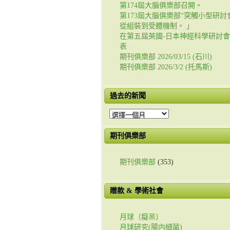
第174屆大腦俱樂部召開。
第173屆大腦俱樂部“突觸小型研討會
從組裝到受體機制。 」
在第五屆英國-日本神經科學研討
表
期刊俱樂部 2026/03/15 (石川)
期刊俱樂部 2026/3/2 (托馬斯)
過去的新聞
過
去
的
期刊俱樂部
新
聞
期刊俱樂部
(353)
贈款 & 學術社會
月球（癡呆）
月球研究(腸内細菌)