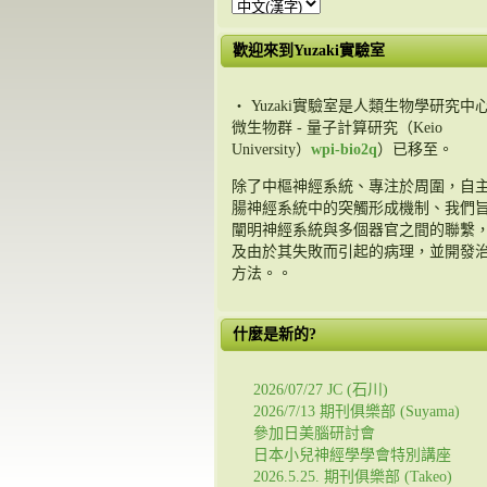
歡迎來到Yuzaki實驗室
・ Yuzaki實驗室是人類生物學研究中心
微生物群 - 量子計算研究（Keio
University）
wpi-bio2q
）已移至。
除了中樞神經系統、專注於周圍，自
腸神經系統中的突觸形成機制、我們
闡明神經系統與多個器官之間的聯繫
及由於其失敗而引起的病理，並開發
方法。。
什麼是新的?
2026/07/27 JC (石川)
2026/7/13 期刊俱樂部 (Suyama)
參加日美腦研討會
日本小兒神經學學會特別講座
2026.5.25. 期刊俱樂部 (Takeo)