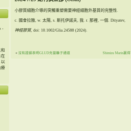
小膠質細胞介導的突觸重塑需要神經細胞外基質的完整性.
c. 國會拉雅, w. 太陽, s. 斯托伊諾夫, 我. r. 那裡, 一個. Dityatev,
 -
神經膠質
, doi: 10.1002/Glia.24588 (2024).
主和
«
沒有證據表明GLUD充當離子通道
Shimizu Ma
旨在
，以
治療