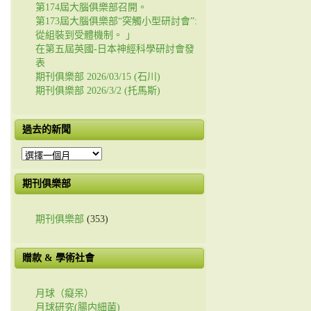
第174屆大腦俱樂部召開。
第173屆大腦俱樂部“突觸小型研討會”:
從組裝到受體機制。 」
在第五屆英國-日本神經科學研討會發
表
期刊俱樂部 2026/03/15 (石川)
期刊俱樂部 2026/3/2 (托馬斯)
過去的新聞
過
去
的
期刊俱樂部
新
聞
期刊俱樂部
(353)
贈款 & 學術社會
月球（癡呆）
月球研究(腸内細菌)