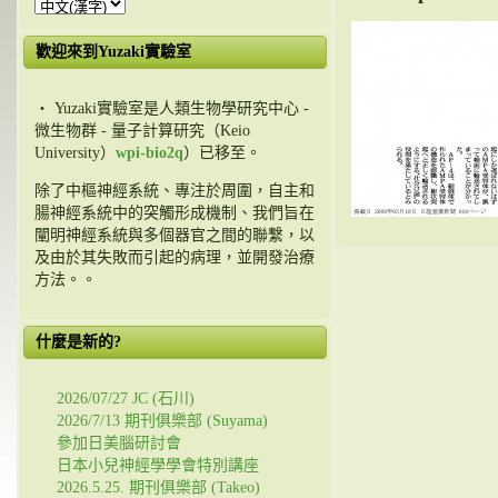
歡迎來到Yuzaki實驗室
・ Yuzaki實驗室是人類生物學研究中心 -
微生物群 - 量子計算研究（Keio
University）
wpi-bio2q
）已移至。
除了中樞神經系統、專注於周圍，自主和
腸神經系統中的突觸形成機制、我們旨在
闡明神經系統與多個器官之間的聯繫，以
及由於其失敗而引起的病理，並開發治療
方法。。
什麼是新的?
2026/07/27 JC (石川)
2026/7/13 期刊俱樂部 (Suyama)
參加日美腦研討會
日本小兒神經學學會特別講座
2026.5.25. 期刊俱樂部 (Takeo)