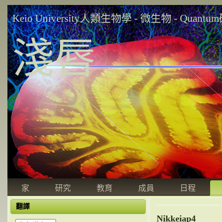
Keio University人類生物學 - 微生物 - Quant
淺唇
家
研究
教育
成員
日程
翻譯
Nikkeiap4