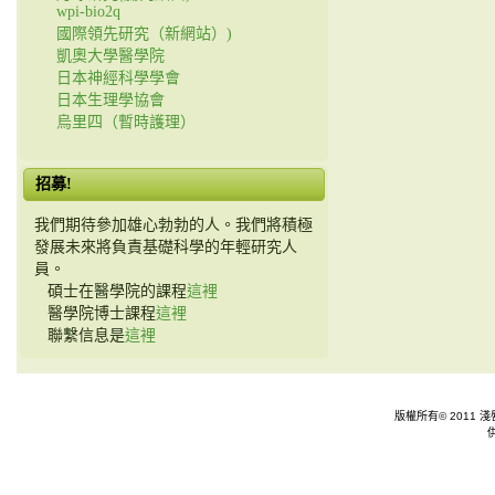
wpi-bio2q
國際領先研究（新網站）)
凱奧大學醫學院
日本神經科學學會
日本生理學協會
烏里四（暫時護理）
招募!
我們期待參加雄心勃勃的人。我們將積極
發展未來將負責基礎科學的年輕研究人
員。
碩士在醫學院的課程
這裡
醫學院博士課程
這裡
聯繫信息是
這裡
版權所有© 2011 淺