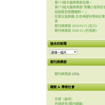
第174屆大腦俱樂部召開。
第173屆大腦俱樂部“突觸小型研討會
從組裝到受體機制。 」
在第五屆英國-日本神經科學研討
表
期刊俱樂部 2026/03/15 (石川)
期刊俱樂部 2026/3/2 (托馬斯)
過去的新聞
過
去
的
期刊俱樂部
新
聞
期刊俱樂部
(353)
贈款 & 學術社會
月球（癡呆）
月球研究(腸内細菌)