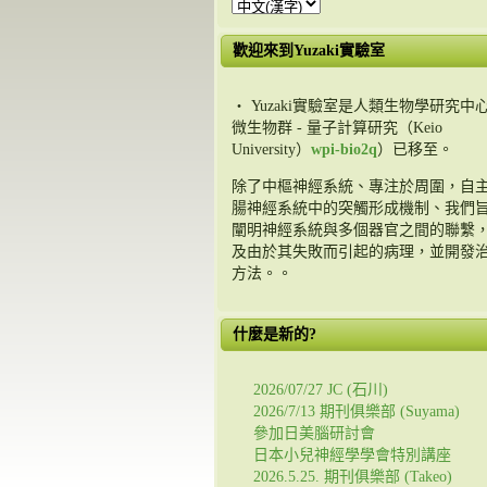
歡迎來到Yuzaki實驗室
・ Yuzaki實驗室是人類生物學研究中心
微生物群 - 量子計算研究（Keio
University）
wpi-bio2q
）已移至。
除了中樞神經系統、專注於周圍，自
腸神經系統中的突觸形成機制、我們
闡明神經系統與多個器官之間的聯繫
及由於其失敗而引起的病理，並開發
方法。。
什麼是新的?
2026/07/27 JC (石川)
2026/7/13 期刊俱樂部 (Suyama)
參加日美腦研討會
日本小兒神經學學會特別講座
2026.5.25. 期刊俱樂部 (Takeo)