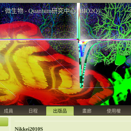
學 - 微生物 - Quantum研究中心 (BIO2Q)
成員
日程
出版品
畫廊
使用權
Nikkei2010S