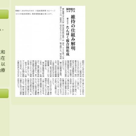
 -
主和
旨在
，以
治療