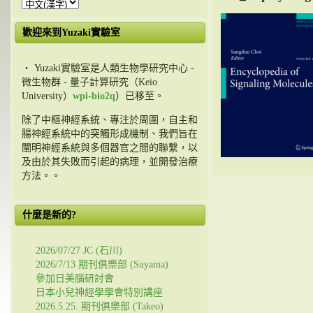
歡迎來到Yuzaki實驗室
・ Yuzaki實驗室是人類生物學研究中心 -
微生物群 - 量子計算研究（Keio
University）
wpi-bio2q
）已移至。
除了中樞神經系統、專注於周圍，自主和
腸神經系統中的突觸形成機制、我們旨在
闡明神經系統與多個器官之間的聯繫，以
及由於其失敗而引起的病理，並開發治療
方法。。
什麼是新的?
2026/07/27 JC (石川)
2026/7/13 期刊俱樂部 (Suyama)
參加日美腦研討會
日本小兒神經學學會特別講座
2026.5.25. 期刊俱樂部 (Takeo)