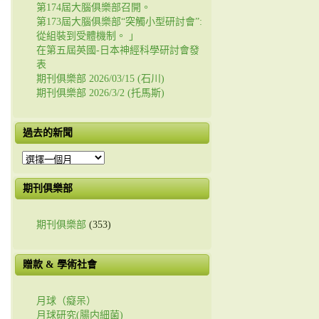
第174屆大腦俱樂部召開。
第173屆大腦俱樂部“突觸小型研討會”:
從組裝到受體機制。 」
在第五屆英國-日本神經科學研討會發
表
期刊俱樂部 2026/03/15 (石川)
期刊俱樂部 2026/3/2 (托馬斯)
過去的新聞
過
去
的
期刊俱樂部
新
聞
期刊俱樂部
(353)
贈款 & 學術社會
月球（癡呆）
月球研究(腸内細菌)