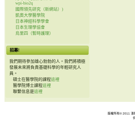
wpi-bio2q
國際領先研究（新網站）)
凱奧大學醫學院
日本神經科學學會
日本生理學協會
烏里四（暫時護理）
招募!
我們期待參加雄心勃勃的人。我們將積極
發展未來將負責基礎科學的年輕研究人
員。
碩士在醫學院的課程
這裡
醫學院博士課程
這裡
聯繫信息是
這裡
版權所有© 2011 淺