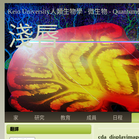
Keio University人類生物學 - 微生物 - Quant
淺唇
家
研究
教育
成員
日程
翻譯
cda_displayimag