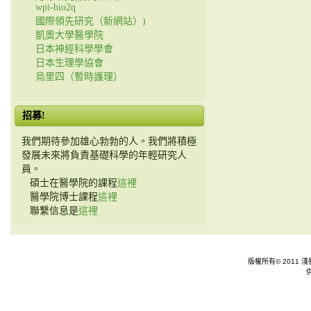
wpi-bio2q
國際領先研究（新網站）)
凱奧大學醫學院
日本神經科學學會
日本生理學協會
烏里四（暫時護理）
招募!
我們期待參加雄心勃勃的人。我們將積極
發展未來將負責基礎科學的年輕研究人
員。
碩士在醫學院的課程
這裡
醫學院博士課程
這裡
聯繫信息是
這裡
版權所有© 2011 淺