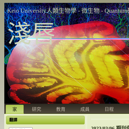
Keio University人類生物學 - 微生物 - Quant
淺唇
家
研究
教育
成員
日程
翻譯
2023/03/06 期