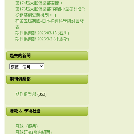
第174屆大腦俱樂部召開。
第173屆大腦俱樂部“突觸小型研討會”:
從組裝到受體機制。 」
在第五屆英國-日本神經科學研討會發
表
期刊俱樂部 2026/03/15 (石川)
期刊俱樂部 2026/3/2 (托馬斯)
過去的新聞
過
去
的
期刊俱樂部
新
聞
期刊俱樂部
(353)
贈款 & 學術社會
月球（癡呆）
月球研究(腸内細菌)