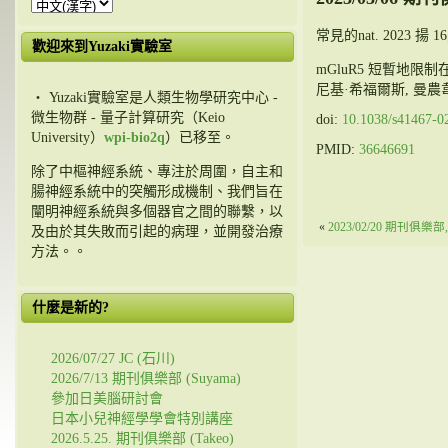
常見的nat. 2023 揚 16;
歡迎來到Yuzaki實驗室
mGluR5 短暫地
尼基·希福爾斯, 曼
・ Yuzaki實驗室是人類生物學研究中心 -
微生物群 - 量子計算研究（Keio
doi:
10.1038/s41467-0
University）
wpi-bio2q
）已移至。
PMID:
36646691
除了中樞神經系統、專注於周圍，自主和
腸神經系統中的突觸形成機制、我們旨在
闡明神經系統與多個器官之間的聯繫，以
«
2023/02/20 期刊俱樂
及由於其失敗而引起的病理，並開發治療
方法。。
什麼是新的?
2026/07/27 JC (石川)
2026/7/13 期刊俱樂部 (Suyama)
參加日美腦研討會
日本小兒神經學學會特別講座
2026.5.25. 期刊俱樂部 (Takeo)