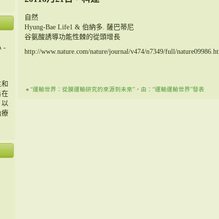
自然
Hyung-Bae Life1 & 伯納多. 薩巴蒂尼
谷氨酸誘導功能性棘的從頭增長
 -
http://www.nature.com/nature/journal/v474/n7349/full/nature09986.h
主和
«
“運輸世界：從膜運輸研究的來源到未來”，由：“運輸運輸世界”發表
旨在
，以
治療