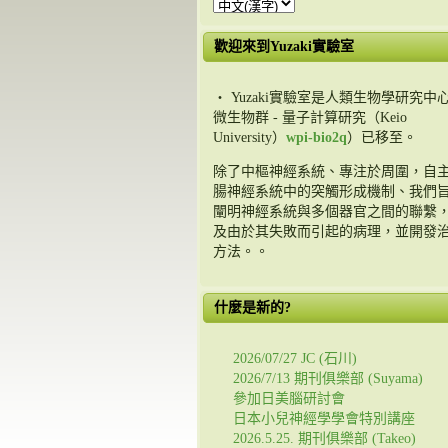
歡迎來到Yuzaki實驗室
・ Yuzaki實驗室是人類生物學研究中心
微生物群 - 量子計算研究（Keio
University）
wpi-bio2q
）已移至。
除了中樞神經系統、專注於周圍，自
腸神經系統中的突觸形成機制、我們
闡明神經系統與多個器官之間的聯繫
及由於其失敗而引起的病理，並開發
方法。。
什麼是新的?
2026/07/27 JC (石川)
2026/7/13 期刊俱樂部 (Suyama)
參加日美腦研討會
日本小兒神經學學會特別講座
2026.5.25. 期刊俱樂部 (Takeo)