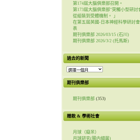
第174屆大腦俱樂部召開。
第173屆大腦俱樂部“突觸小型研討會
從組裝到受體機制。 」
在第五屆英國-日本神經科學研討
表
期刊俱樂部 2026/03/15 (石川)
期刊俱樂部 2026/3/2 (托馬斯)
過去的新聞
過
去
的
期刊俱樂部
新
聞
期刊俱樂部
(353)
贈款 & 學術社會
月球（癡呆）
月球研究(腸内細菌)