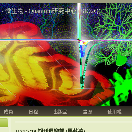
學 - 微生物 - Quantum研究中心 (BIO2Q)
成員
日程
出版品
畫廊
使用權
2121/7/19 期刊俱樂部 (馬蘇達)