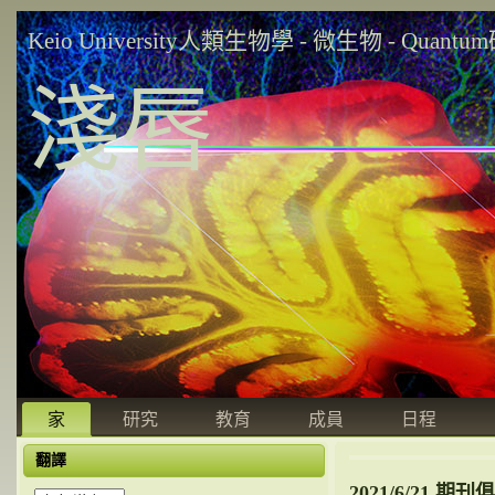
Keio University人類生物學 - 微生物 - Quant
淺唇
家
研究
教育
成員
日程
翻譯
2021/6/21 期刊