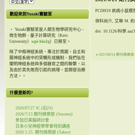
PCDH19 疾病小
歡迎來到Yuzaki實驗室
保科尚介, 艾琳·M. 約翰
・ Yuzaki實驗室是人類生物學研究中心 -
doi: 10.1126/科學.aaz
微生物群 - 量子計算研究（Keio
University）
wpi-bio2q
）已移至。
除了中樞神經系統、專注於周圍，自主和
«
2021/06/14 期刊俱樂部 (
腸神經系統中的突觸形成機制、我們旨在
闡明神經系統與多個器官之間的聯繫，以
及由於其失敗而引起的病理，並開發治療
方法。。
什麼是新的?
2026/07/27 JC (石川)
2026/7/13 期刊俱樂部 (Suyama)
參加日美腦研討會
日本小兒神經學學會特別講座
2026.5.25. 期刊俱樂部 (Takeo)