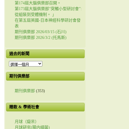
第174屆大腦俱樂部召開。
第173屆大腦俱樂部“突觸小型研討會”:
從組裝到受體機制。 」
在第五屆英國-日本神經科學研討會發
表
期刊俱樂部 2026/03/15 (石川)
期刊俱樂部 2026/3/2 (托馬斯)
過去的新聞
過
去
的
期刊俱樂部
新
聞
期刊俱樂部
(353)
贈款 & 學術社會
月球（癡呆）
月球研究(腸内細菌)