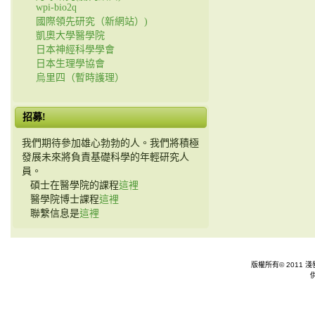
wpi-bio2q
國際領先研究（新網站）)
凱奧大學醫學院
日本神經科學學會
日本生理學協會
烏里四（暫時護理）
招募!
我們期待參加雄心勃勃的人。我們將積極
發展未來將負責基礎科學的年輕研究人
員。
碩士在醫學院的課程
這裡
醫學院博士課程
這裡
聯繫信息是
這裡
版權所有© 2011 淺