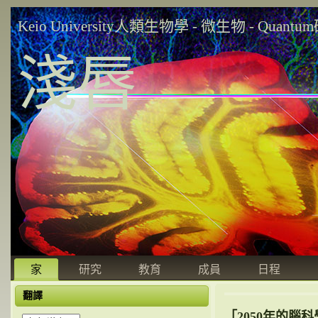
Keio University人類生物學 - 微生物 - Quant
淺唇
家
研究
教育
成員
日程
翻譯
「2050年的腦