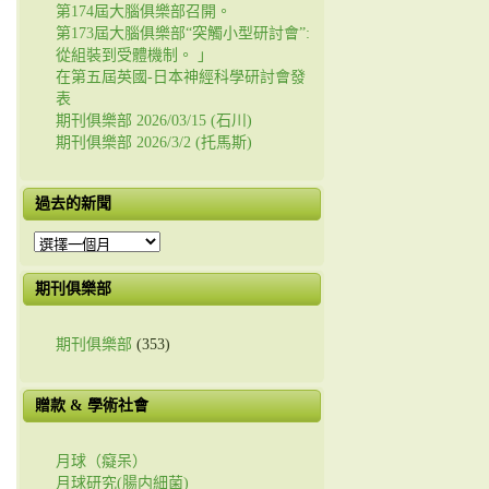
第174屆大腦俱樂部召開。
第173屆大腦俱樂部“突觸小型研討會”:
從組裝到受體機制。 」
在第五屆英國-日本神經科學研討會發
表
期刊俱樂部 2026/03/15 (石川)
期刊俱樂部 2026/3/2 (托馬斯)
過去的新聞
過
去
的
期刊俱樂部
新
聞
期刊俱樂部
(353)
贈款 & 學術社會
月球（癡呆）
月球研究(腸内細菌)