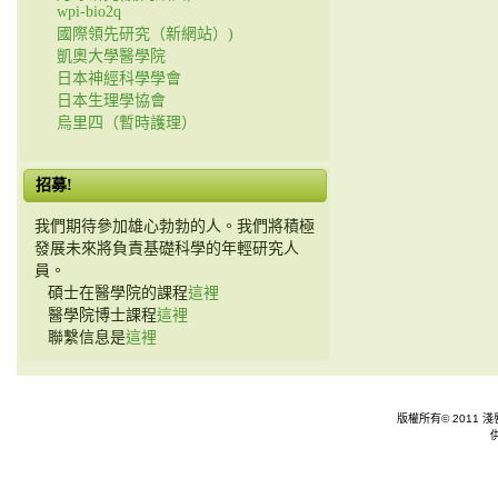
wpi-bio2q
國際領先研究（新網站）)
凱奧大學醫學院
日本神經科學學會
日本生理學協會
烏里四（暫時護理）
招募!
我們期待參加雄心勃勃的人。我們將積極
發展未來將負責基礎科學的年輕研究人
員。
碩士在醫學院的課程
這裡
醫學院博士課程
這裡
聯繫信息是
這裡
版權所有© 2011 淺