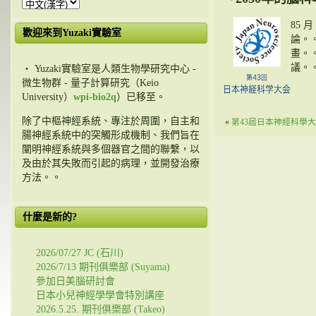
85 
歡迎來到Yuzaki實驗室
論。
畫。
議。
・ Yuzaki實驗室是人類生物學研究中心 -
微生物群 - 量子計算研究（Keio
University）
wpi-bio2q
）已移至。
除了中樞神經系統、專注於周圍，自主和
«
第43屆日本神經科學
腸神經系統中的突觸形成機制、我們旨在
闡明神經系統與多個器官之間的聯繫，以
及由於其失敗而引起的病理，並開發治療
方法。。
什麼是新的?
2026/07/27 JC (石川)
2026/7/13 期刊俱樂部 (Suyama)
參加日美腦研討會
日本小兒神經學學會特別講座
2026.5.25. 期刊俱樂部 (Takeo)