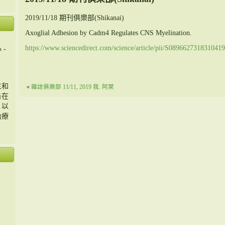
2019/11/18 期刊俱樂部(Shikanai)
Axoglial Adhesion by Cadm4 Regulates CNS Myelination
.
https://www.sciencedirect.com/science/article/pii/S08966273183104
 -
主和
«
雜誌俱樂部 11/11, 2019 我. 阿萊
旨在
，以
治療