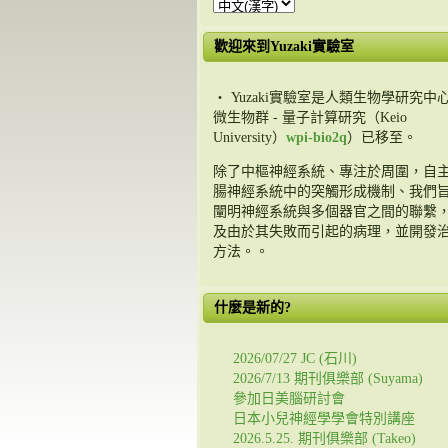
歡迎來到Yuzaki實驗室
・ Yuzaki實驗室是人類生物學研究中心
微生物群 - 量子計算研究（Keio
University）
wpi-bio2q
）已移至。
除了中樞神經系統、專注於周圍，自
腸神經系統中的突觸形成機制、我們
闡明神經系統與多個器官之間的聯繫
及由於其失敗而引起的病理，並開發
方法。。
什麼是新的?
2026/07/27 JC (石川)
2026/7/13 期刊俱樂部 (Suyama)
參加日美腦研討會
日本小兒神經學學會特別講座
2026.5.25. 期刊俱樂部 (Takeo)