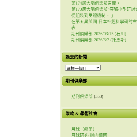
第174屆大腦俱樂部召開。
第173屆大腦俱樂部“突觸小型研討會
從組裝到受體機制。 」
在第五屆英國-日本神經科學研討
表
期刊俱樂部 2026/03/15 (石川)
期刊俱樂部 2026/3/2 (托馬斯)
過去的新聞
過
去
的
期刊俱樂部
新
聞
期刊俱樂部
(353)
贈款 & 學術社會
月球（癡呆）
月球研究(腸内細菌)