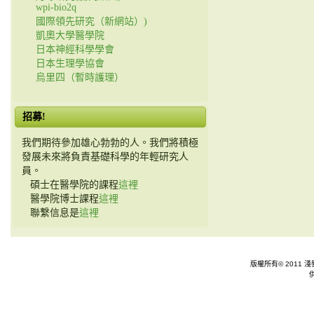
wpi-bio2q
國際領先研究（新網站）)
凱奧大學醫學院
日本神經科學學會
日本生理學協會
烏里四（暫時護理）
招募!
我們期待參加雄心勃勃的人。我們將積極
發展未來將負責基礎科學的年輕研究人
員。
碩士在醫學院的課程
這裡
醫學院博士課程
這裡
聯繫信息是
這裡
版權所有© 2011 淺