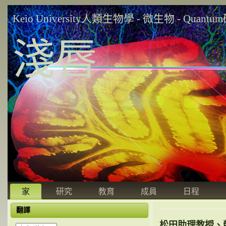
Keio University人類生物學 - 微生物 - Quant
淺唇
家
研究
教育
成員
日程
翻譯
松田助理教授、