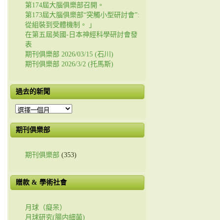
第174屆大腦俱樂部召開。
第173屆大腦俱樂部“突觸小型研討會”:
從組裝到受體機制。 」
在第五屆英國-日本神經科學研討會發
表
期刊俱樂部 2026/03/15 (石川)
期刊俱樂部 2026/3/2 (托馬斯)
過去的新聞
過
去
的
期刊俱樂部
新
聞
期刊俱樂部
(353)
贈款 & 學術社會
月球（癡呆）
月球研究(腸内細菌)