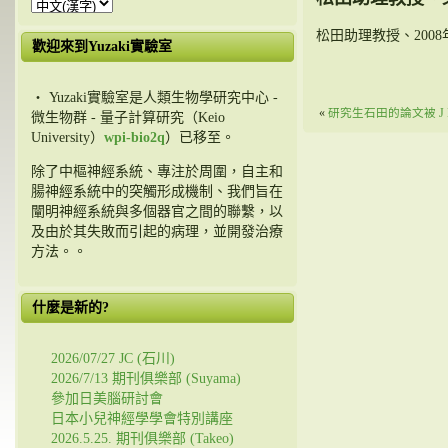
松田助理教授、200
歡迎來到Yuzaki實驗室
・ Yuzaki實驗室是人類生物學研究中心 -
«
研究生石田的論文被 J Neu
微生物群 - 量子計算研究（Keio
University）
wpi-bio2q
）已移至。
除了中樞神經系統、專注於周圍，自主和
腸神經系統中的突觸形成機制、我們旨在
闡明神經系統與多個器官之間的聯繫，以
及由於其失敗而引起的病理，並開發治療
方法。。
什麼是新的?
2026/07/27 JC (石川)
2026/7/13 期刊俱樂部 (Suyama)
參加日美腦研討會
日本小兒神經學學會特別講座
2026.5.25. 期刊俱樂部 (Takeo)