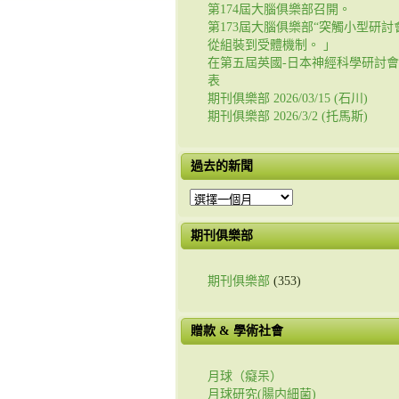
第174屆大腦俱樂部召開。
第173屆大腦俱樂部“突觸小型研討會
從組裝到受體機制。 」
在第五屆英國-日本神經科學研討
表
期刊俱樂部 2026/03/15 (石川)
期刊俱樂部 2026/3/2 (托馬斯)
過去的新聞
過
去
的
期刊俱樂部
新
聞
期刊俱樂部
(353)
贈款 & 學術社會
月球（癡呆）
月球研究(腸内細菌)