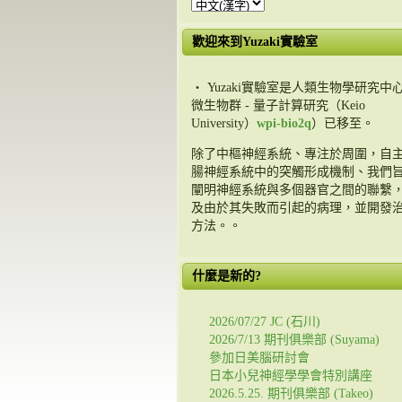
歡迎來到Yuzaki實驗室
・ Yuzaki實驗室是人類生物學研究中心
微生物群 - 量子計算研究（Keio
University）
wpi-bio2q
）已移至。
除了中樞神經系統、專注於周圍，自
腸神經系統中的突觸形成機制、我們
闡明神經系統與多個器官之間的聯繫
及由於其失敗而引起的病理，並開發
方法。。
什麼是新的?
2026/07/27 JC (石川)
2026/7/13 期刊俱樂部 (Suyama)
參加日美腦研討會
日本小兒神經學學會特別講座
2026.5.25. 期刊俱樂部 (Takeo)