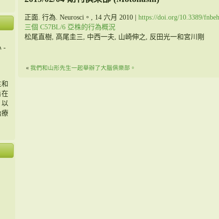
正面. 行為. Neurosci。, 14 六月 2010 |
https://doi.org/10.3389/fnb
三個 C57BL/6 亞株的行為概況
松尾直樹, 高尾圭三, 中西一夫, 山崎伸之, 反田光一和宮川剛
 -
«
我們和山形先生一起舉辦了大腦俱樂部。
主和
旨在
，以
治療