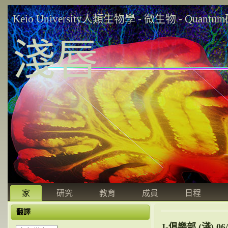
Keio University人類生物學 - 微生物 - Quant
淺唇
家
研究
教育
成員
日程
翻譯
J-俱樂部 (淺) 06/