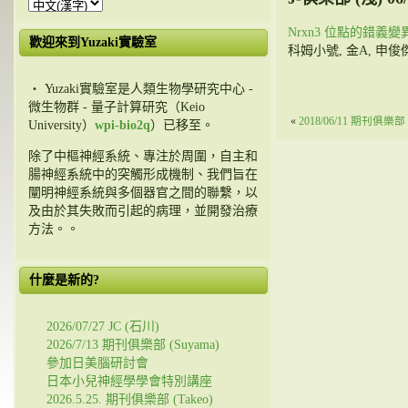
Nrxn3 位點的錯
歡迎來到Yuzaki實驗室
科姆小號, 金A, 申俊傑
・ Yuzaki實驗室是人類生物學研究中心 -
微生物群 - 量子計算研究（Keio
«
2018/06/11 期刊俱樂部 (
University）
wpi-bio2q
）已移至。
除了中樞神經系統、專注於周圍，自主和
腸神經系統中的突觸形成機制、我們旨在
闡明神經系統與多個器官之間的聯繫，以
及由於其失敗而引起的病理，並開發治療
方法。。
什麼是新的?
2026/07/27 JC (石川)
2026/7/13 期刊俱樂部 (Suyama)
參加日美腦研討會
日本小兒神經學學會特別講座
2026.5.25. 期刊俱樂部 (Takeo)