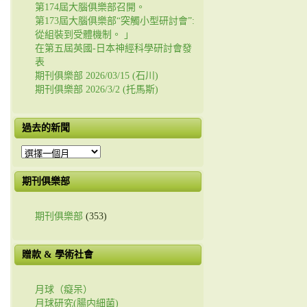
第174屆大腦俱樂部召開。
第173屆大腦俱樂部“突觸小型研討會”:
從組裝到受體機制。 」
在第五屆英國-日本神經科學研討會發
表
期刊俱樂部 2026/03/15 (石川)
期刊俱樂部 2026/3/2 (托馬斯)
過去的新聞
過
去
的
期刊俱樂部
新
聞
期刊俱樂部
(353)
贈款 & 學術社會
月球（癡呆）
月球研究(腸内細菌)