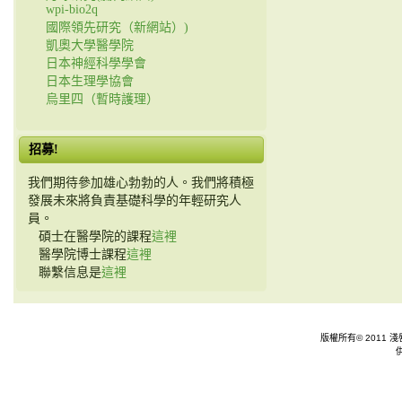
wpi-bio2q
國際領先研究（新網站）)
凱奧大學醫學院
日本神經科學學會
日本生理學協會
烏里四（暫時護理）
招募!
我們期待參加雄心勃勃的人。我們將積極
發展未來將負責基礎科學的年輕研究人
員。
碩士在醫學院的課程
這裡
醫學院博士課程
這裡
聯繫信息是
這裡
版權所有© 2011 淺