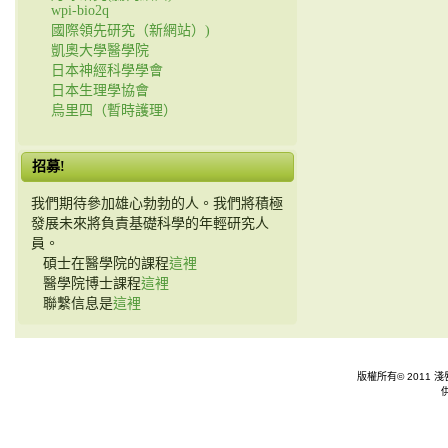
wpi-bio2q
國際領先研究（新網站）)
凱奧大學醫學院
日本神經科學學會
日本生理學協會
烏里四（暫時護理）
招募!
我們期待參加雄心勃勃的人。我們將積極
發展未來將負責基礎科學的年輕研究人
員。
碩士在醫學院的課程
這裡
醫學院博士課程
這裡
聯繫信息是
這裡
版權所有© 2011 淺