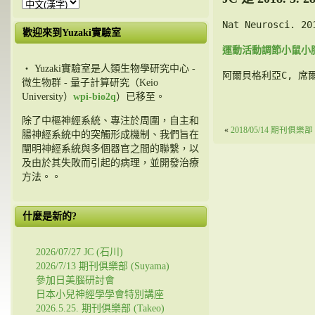
Nat Neurosci.
 20
歡迎來到Yuzaki實驗室
運動活動調節小鼠小
・ Yuzaki實驗室是人類生物學研究中心 -
阿爾貝格利亞C, 席爾
微生物群 - 量子計算研究（Keio
University）
wpi-bio2q
）已移至。
除了中樞神經系統、專注於周圍，自主和
«
2018/05/14 期刊俱樂部 (
腸神經系統中的突觸形成機制、我們旨在
闡明神經系統與多個器官之間的聯繫，以
及由於其失敗而引起的病理，並開發治療
方法。。
什麼是新的?
2026/07/27 JC (石川)
2026/7/13 期刊俱樂部 (Suyama)
參加日美腦研討會
日本小兒神經學學會特別講座
2026.5.25. 期刊俱樂部 (Takeo)