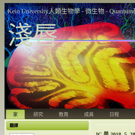
Keio University人類生物學 - 微生物 - Quant
淺唇
家
研究
教育
成員
日程
翻譯
JC 是 2018. 5. 