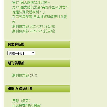
第174屆大腦俱樂部召開。
第173屆大腦俱樂部“突觸小型研討會”:
從組裝到受體機制。 」
在第五屆英國-日本神經科學研討會發
表
期刊俱樂部 2026/03/15 (石川)
期刊俱樂部 2026/3/2 (托馬斯)
過去的新聞
過
去
的
期刊俱樂部
新
聞
期刊俱樂部
(353)
贈款 & 學術社會
月球（癡呆）
月球研究(腸内細菌)