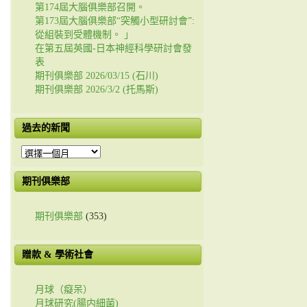
第174屆大腦俱樂部召開。
第173屆大腦俱樂部“突觸小型研討會”:
從組裝到受體機制。 」
在第五屆英國-日本神經科學研討會發
表
期刊俱樂部 2026/03/15 (石川)
期刊俱樂部 2026/3/2 (托馬斯)
過去的新聞
過
去
的
期刊俱樂部
新
聞
期刊俱樂部
(353)
贈款 & 學術社會
月球（癡呆）
月球研究(腸内細菌)