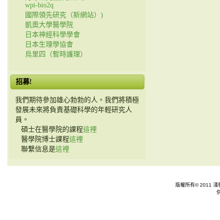
wpi-bio2q
國際領先研究（新網站）)
凱奧大學醫學院
日本神經科學學會
日本生理學協會
烏里四（暫時護理）
招募!
我們期待參加雄心勃勃的人。我們將積極
發展未來將負責基礎科學的年輕研究人
員。
碩士在醫學院的課程
這裡
醫學院博士課程
這裡
聯繫信息是
這裡
版權所有© 2011 淺