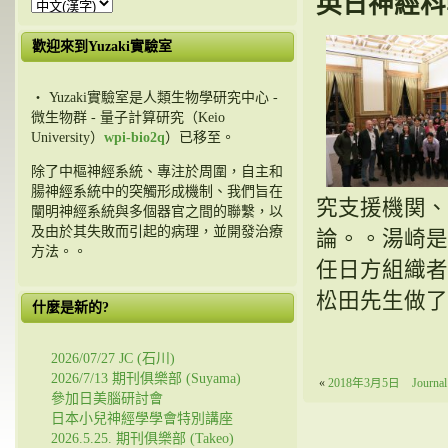
英日神經科
歡迎來到Yuzaki實驗室
・ Yuzaki實驗室是人類生物學研究中心 -
微生物群 - 量子計算研究（Keio
University）
wpi-bio2q
）已移至。
除了中樞神經系統、專注於周圍，自主和
腸神經系統中的突觸形成機制、我們旨在
究支援機関
、
闡明神經系統與多個器官之間的聯繫，以
及由於其失敗而引起的病理，並開發治療
論。。湯崎是
方法。。
任日方組織者
松田先生做了
什麼是新的?
2026/07/27 JC (石川)
2026/7/13 期刊俱樂部 (Suyama)
«
2018
年3月5日 Journa
參加日美腦研討會
日本小兒神經學學會特別講座
2026.5.25. 期刊俱樂部 (Takeo)