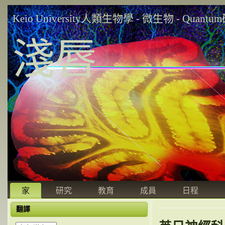
Keio University人類生物學 - 微生物 - Quant
淺唇
家
研究
教育
成員
日程
翻譯