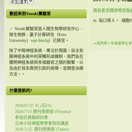
胰島素受體誘導型脂
歡迎來到Yuzaki實驗室
m. 坂口等人。. 細胞代謝 2
・ Yuzaki實驗室是人類生物學研究中心 -
微生物群 - 量子計算研究（Keio
University）
wpi-bio2q
）已移至。
«
我們帶一年級醫學生參
除了中樞神經系統、專注於周圍，自主和
腸神經系統中的突觸形成機制、我們旨在
闡明神經系統與多個器官之間的聯繫，以
及由於其失敗而引起的病理，並開發治療
方法。。
什麼是新的?
2026/07/27 JC (石川)
2026/7/13 期刊俱樂部 (Suyama)
參加日美腦研討會
日本小兒神經學學會特別講座
2026.5.25. 期刊俱樂部 (Takeo)