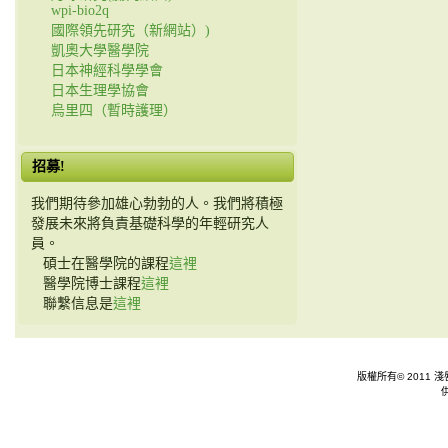
wpi-bio2q
國際領先研究（新網站）)
凱奧大學醫學院
日本神經科學學會
日本生理學協會
烏里四（暫時護理）
招募!
我們期待參加雄心勃勃的人。我們將積極
發展未來將負責基礎科學的年輕研究人
員。
碩士在醫學院的課程
這裡
醫學院博士課程
這裡
聯繫信息是
這裡
版權所有© 2011 淺