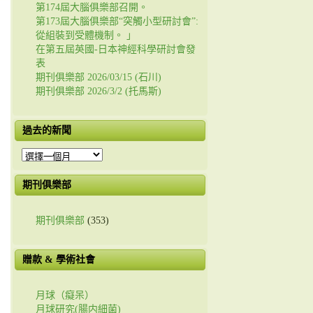
第174屆大腦俱樂部召開。
第173屆大腦俱樂部“突觸小型研討會”:
從組裝到受體機制。 」
在第五屆英國-日本神經科學研討會發
表
期刊俱樂部 2026/03/15 (石川)
期刊俱樂部 2026/3/2 (托馬斯)
過去的新聞
過
去
的
期刊俱樂部
新
聞
期刊俱樂部
(353)
贈款 & 學術社會
月球（癡呆）
月球研究(腸内細菌)