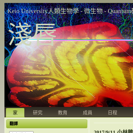
Keio University人類生物學 - 微生物 - Quant
淺唇
家
研究
教育
成員
日程
翻譯
2017/9/11 小