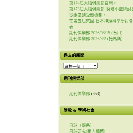
第174屆大腦俱樂部召開。
第173屆大腦俱樂部“突觸小型研討會
從組裝到受體機制。 」
在第五屆英國-日本神經科學研討
表
期刊俱樂部 2026/03/15 (石川)
期刊俱樂部 2026/3/2 (托馬斯)
過去的新聞
過
去
的
期刊俱樂部
新
聞
期刊俱樂部
(353)
贈款 & 學術社會
月球（癡呆）
月球研究(腸内細菌)