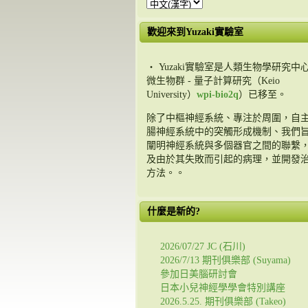
歡迎來到Yuzaki實驗室
・ Yuzaki實驗室是人類生物學研究中心
微生物群 - 量子計算研究（Keio
University）
wpi-bio2q
）已移至。
除了中樞神經系統、專注於周圍，自
腸神經系統中的突觸形成機制、我們
闡明神經系統與多個器官之間的聯繫
及由於其失敗而引起的病理，並開發
方法。。
什麼是新的?
2026/07/27 JC (石川)
2026/7/13 期刊俱樂部 (Suyama)
參加日美腦研討會
日本小兒神經學學會特別講座
2026.5.25. 期刊俱樂部 (Takeo)