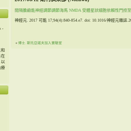
間隔膽鹼能神經調節調節海馬 NMDA 受體星狀細胞依賴性門控至
神經元. 2017 可能 17;94(4):840-854.e7. doi: 10.1016/神經元雜誌.20
 -
«
博士. 斯托亞諾夫加入實驗室
主和
旨在
，以
治療