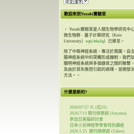
歡迎來到Yuzaki實驗室
・ Yuzaki實驗室是人類生物學研究中心
微生物群 - 量子計算研究（Keio
University）
wpi-bio2q
）已移至。
除了中樞神經系統、專注於周圍，自
腸神經系統中的突觸形成機制、我們
闡明神經系統與多個器官之間的聯繫
及由於其失敗而引起的病理，並開發
方法。。
什麼是新的?
2026/07/27 JC (石川)
2026/7/13 期刊俱樂部 (Suyama)
參加日美腦研討會
日本小兒神經學學會特別講座
2026.5.25. 期刊俱樂部 (Takeo)