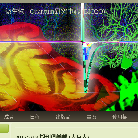
學 - 微生物 - Quantum研究中心 (BIO2Q)
成員
日程
出版品
畫廊
使用權
2017/3/13 期刊俱樂部 (大巨人)