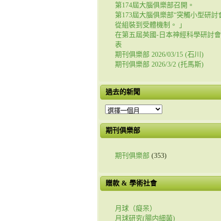
第174屆大腦俱樂部召開。
第173屆大腦俱樂部“突觸小型研討會
從組裝到受體機制。 」
在第五屆英國-日本神經科學研討
表
期刊俱樂部 2026/03/15 (石川)
期刊俱樂部 2026/3/2 (托馬斯)
過去的新聞
過
去
的
期刊俱樂部
新
聞
期刊俱樂部
(353)
贈款 & 學術社會
月球（癡呆）
月球研究(腸内細菌)