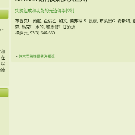
突觸組成和功能的光遺傳學控制
布魯克L. 頭腦, 亞倫乙. 鮑文, 傑弗裡·S. 長處, 布萊恩G. 希斯特,
森, 馬克L. 水的, 和馬修J. 甘迺迪
 -
神經元, 93(3):646-660.
主和
«
鈴木君榮獲優秀海報獎
旨在
，以
治療