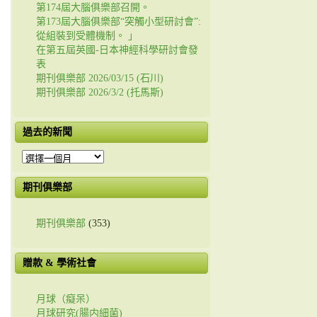
第174屆大腦俱樂部召開。
第173屆大腦俱樂部“突觸小型研討會”:
從組裝到受體機制。 」
在第五屆英國-日本神經科學研討會發
表
期刊俱樂部 2026/03/15 (石川)
期刊俱樂部 2026/3/2 (托馬斯)
過去的新聞
過
去
的
期刊俱樂部
新
聞
期刊俱樂部
(353)
贈款 & 學術社會
月球（癡呆）
月球研究(腸内細菌)