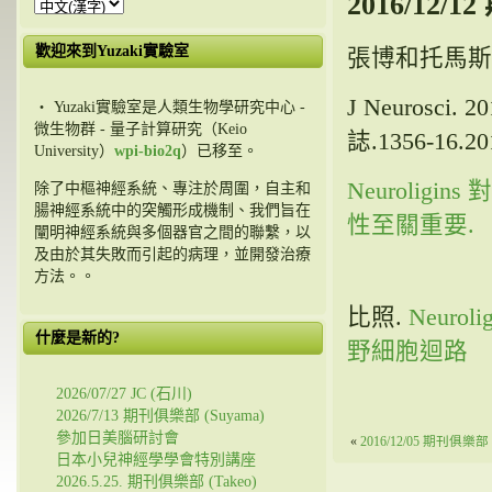
2016/12/
歡迎來到Yuzaki實驗室
張博和托馬斯·
J Neurosci. 
・ Yuzaki實驗室是人類生物學研究中心 -
微生物群 - 量子計算研究（Keio
誌.1356-16.20
University）
wpi-bio2q
）已移至。
Neurolig
除了中樞神經系統、專注於周圍，自主和
腸神經系統中的突觸形成機制、我們旨在
性至關重要.
闡明神經系統與多個器官之間的聯繫，以
及由於其失敗而引起的病理，並開發治療
方法。。
比照.
Neur
什麼是新的?
野細胞迴路
2026/07/27 JC (石川)
2026/7/13 期刊俱樂部 (Suyama)
參加日美腦研討會
«
2016/12/05 期刊俱樂部 (
日本小兒神經學學會特別講座
2026.5.25. 期刊俱樂部 (Takeo)