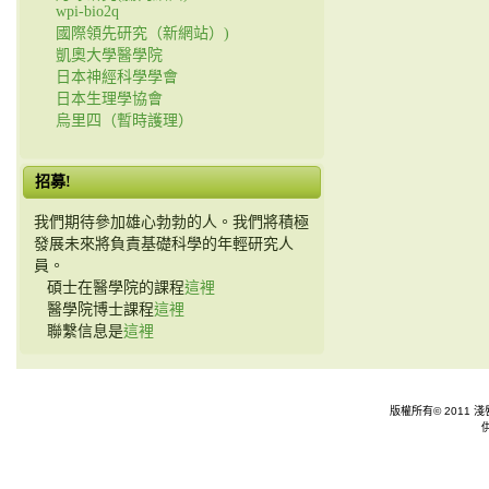
wpi-bio2q
國際領先研究（新網站）)
凱奧大學醫學院
日本神經科學學會
日本生理學協會
烏里四（暫時護理）
招募!
我們期待參加雄心勃勃的人。我們將積極
發展未來將負責基礎科學的年輕研究人
員。
碩士在醫學院的課程
這裡
醫學院博士課程
這裡
聯繫信息是
這裡
版權所有© 2011 淺