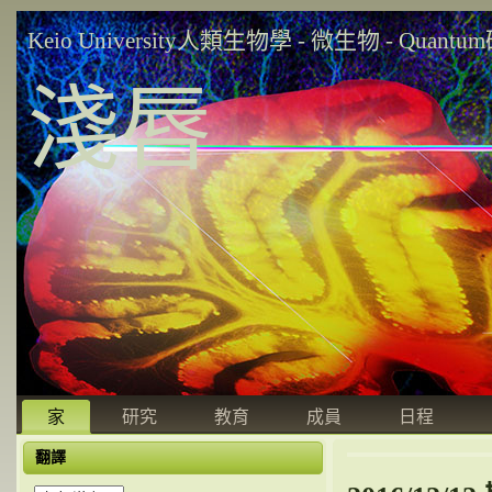
Keio University人類生物學 - 微生物 - Quant
淺唇
家
研究
教育
成員
日程
翻譯