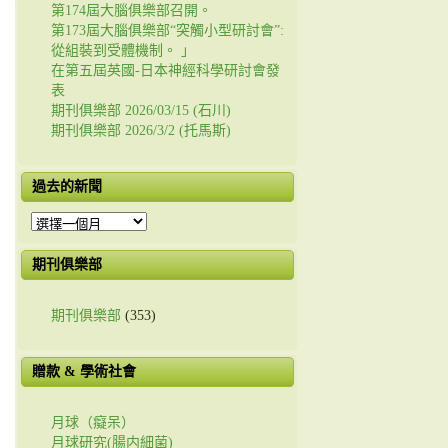
第174屆大腦俱樂部召開。
第173屆大腦俱樂部“突觸小型研討會”:
從組裝到受體機制。 」
在第五屆英國-日本神經科學研討會發
表
期刊俱樂部 2026/03/15 (石川)
期刊俱樂部 2026/3/2 (托馬斯)
過去的新聞
過
去
的
期刊俱樂部
新
聞
期刊俱樂部
(353)
贈款 & 學術社會
月球（癡呆）
月球研究(腸内細菌)