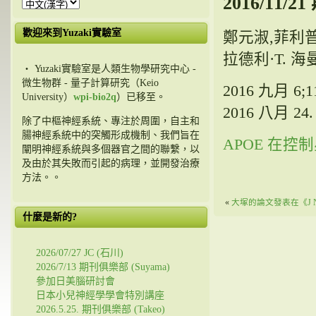
2016/11/
歡迎來到Yuzaki實驗室
鄭元淑,菲利普
拉德利·T. 海
・ Yuzaki實驗室是人類生物學研究中心 -
微生物群 - 量子計算研究（Keio
2016 九月 6;113
University）
wpi-bio2q
）已移至。
2016 八月 24.
除了中樞神經系統、專注於周圍，自主和
腸神經系統中的突觸形成機制、我們旨在
APOE 在
闡明神經系統與多個器官之間的聯繫，以
及由於其失敗而引起的病理，並開發治療
方法。。
«
大塚的論文發表在《J Ne
什麼是新的?
2026/07/27 JC (石川)
2026/7/13 期刊俱樂部 (Suyama)
參加日美腦研討會
日本小兒神經學學會特別講座
2026.5.25. 期刊俱樂部 (Takeo)