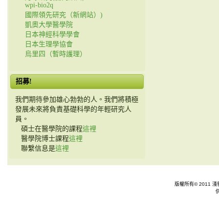
wpi-bio2q
國際領先研究（新網站）)
凱奧大學醫學院
日本神經科學學會
日本生理學協會
烏里四（暫時護理）
招募!
我們期待參加雄心勃勃的人。我們將積極
發展未來將負責基礎科學的年輕研究人
員。
碩士在醫學院的課程
這裡
醫學院博士課程
這裡
聯繫信息是
這裡
版權所有© 2011 淺