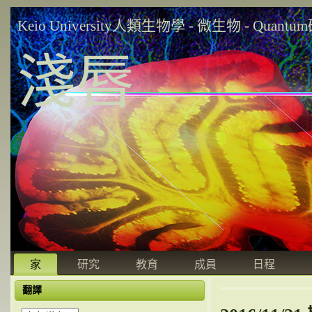
Keio University人類生物學 - 微生物 - Quant
淺唇
家
研究
教育
成員
日程
翻譯