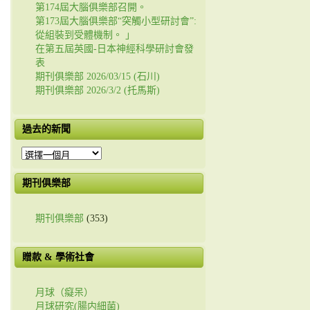
第174屆大腦俱樂部召開。
第173屆大腦俱樂部“突觸小型研討會”:
從組裝到受體機制。 」
在第五屆英國-日本神經科學研討會發
表
期刊俱樂部 2026/03/15 (石川)
期刊俱樂部 2026/3/2 (托馬斯)
過去的新聞
過
去
的
期刊俱樂部
新
聞
期刊俱樂部
(353)
贈款 & 學術社會
月球（癡呆）
月球研究(腸内細菌)