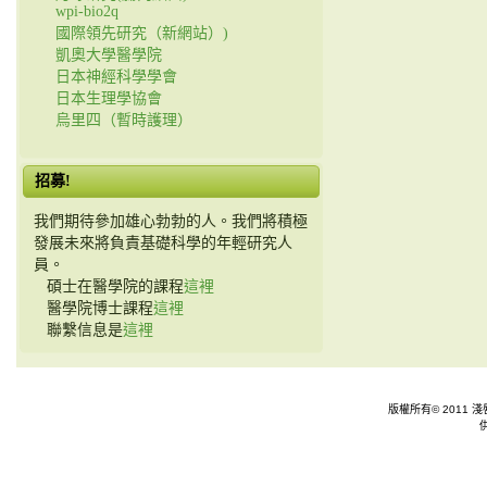
wpi-bio2q
國際領先研究（新網站）)
凱奧大學醫學院
日本神經科學學會
日本生理學協會
烏里四（暫時護理）
招募!
我們期待參加雄心勃勃的人。我們將積極
發展未來將負責基礎科學的年輕研究人
員。
碩士在醫學院的課程
這裡
醫學院博士課程
這裡
聯繫信息是
這裡
版權所有© 2011 淺