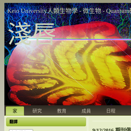
Keio University人類生物學 - 微生物 - Quant
淺唇
家
研究
教育
成員
日程
翻譯
9/12/2016 期