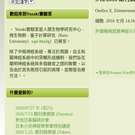
Orefice ll, Zimmerman 
歡迎來到Yuzaki實驗室
細胞. 2016 七月 14;166
・ Yuzaki實驗室是人類生物學研究中心 -
外圍機械感覺神經元
微生物群 - 量子計算研究（Keio
University）
wpi-bio2q
）已移至。
除了中樞神經系統、專注於周圍，自主和
腸神經系統中的突觸形成機制、我們旨在
闡明神經系統與多個器官之間的聯繫，以
及由於其失敗而引起的病理，並開發治療
«
發表在Kompas Kei
方法。。
什麼是新的?
2026/07/27 JC (石川)
2026/7/13 期刊俱樂部 (Suyama)
參加日美腦研討會
日本小兒神經學學會特別講座
2026.5.25. 期刊俱樂部 (Takeo)