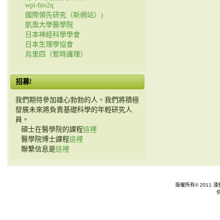
wpi-bio2q
國際領先研究（新網站）)
凱奧大學醫學院
日本神經科學學會
日本生理學協會
烏里四（暫時護理）
招募!
我們期待參加雄心勃勃的人。我們將積極
發展未來將負責基礎科學的年輕研究人
員。
碩士在醫學院的課程
這裡
醫學院博士課程
這裡
聯繫信息是
這裡
版權所有© 2011 淺