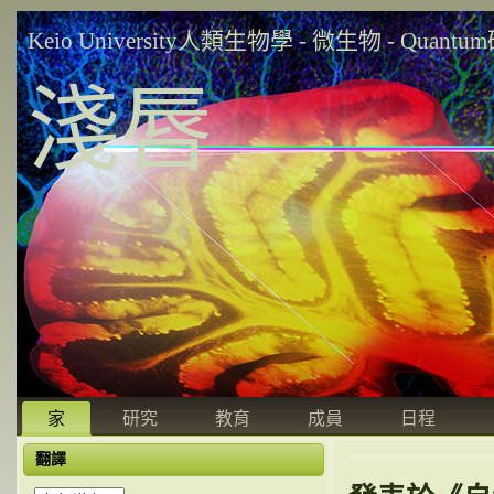
Keio University人類生物學 - 微生物 - Quant
淺唇
家
研究
教育
成員
日程
翻譯