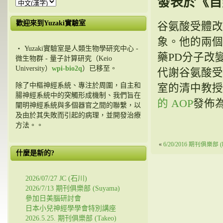
發表於《自
歡迎來到Yuzaki實驗室
谷氨酸受體改
象。他的兩個
・ Yuzaki實驗室是人類生物學研究中心 -
藥PD分子改
微生物群 - 量子計算研究（Keio
University）
wpi-bio2q
）已移至。
代謝谷氨酸受
除了中樞神經系統、專注於周圍，自主和
室的清中教授
腸神經系統中的突觸形成機制、我們旨在
的 AOP
發佈為
闡明神經系統與多個器官之間的聯繫，以
及由於其失敗而引起的病理，並開發治療
方法。。
«
6/20/2016 期刊俱樂部 (k
什麼是新的?
2026/07/27 JC (石川)
2026/7/13 期刊俱樂部 (Suyama)
參加日美腦研討會
日本小兒神經學學會特別講座
2026.5.25. 期刊俱樂部 (Takeo)