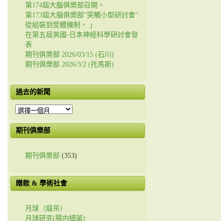
第174屆大腦俱樂部召開。
第173屆大腦俱樂部“突觸小型研討會”:
從組裝到受體機制。 」
在第五屆英國-日本神經科學研討會發
表
期刊俱樂部 2026/03/15 (石川)
期刊俱樂部 2026/3/2 (托馬斯)
過去的新聞
過
去
的
期刊俱樂部
新
聞
期刊俱樂部
(353)
贈款 & 學術社會
月球（癡呆）
月球研究(腸内細菌)