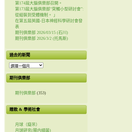
第174屆大腦俱樂部召開。
第173屆大腦俱樂部“突觸小型研討會”:
從組裝到受體機制。 」
在第五屆英國-日本神經科學研討會發
表
期刊俱樂部 2026/03/15 (石川)
期刊俱樂部 2026/3/2 (托馬斯)
過去的新聞
過
去
的
期刊俱樂部
新
聞
期刊俱樂部
(353)
贈款 & 學術社會
月球（癡呆）
月球研究(腸内細菌)