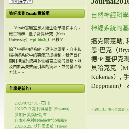
Journal20
歡迎來到Yuzaki實驗室
自然神經科學在
神經系統的基
・ Yuzaki實驗室是人類生物學研究中心 -
微生物群 - 量子計算研究（Keio
University）
wpi-bio2q
）已移至。
邁克爾惠勒, 科迪·
恩·巴克（Bryan S
除了中樞神經系統、專注於周圍，自主和
腸神經系統中的突觸形成機制、我們旨在
德·P·蓋伊克瑪（Ro
闡明神經系統與多個器官之間的聯繫，以
貝哈克克（Mark
及由於其失敗而引起的病理，並開發治療
方法。。
Kukenas）,
Deppmann）
什麼是新的?
2026/07/27 JC (石川)
2026/7/13 期刊俱樂部 (Suyama)
«
2016.3.7 期刊俱樂部 (ka
參加日美腦研討會
日本小兒神經學學會特別講座
2026.5.25. 期刊俱樂部 (Takeo)