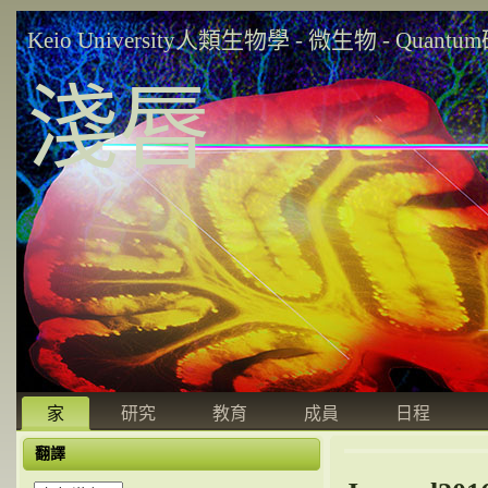
Keio University人類生物學 - 微生物 - Quant
淺唇
家
研究
教育
成員
日程
翻譯