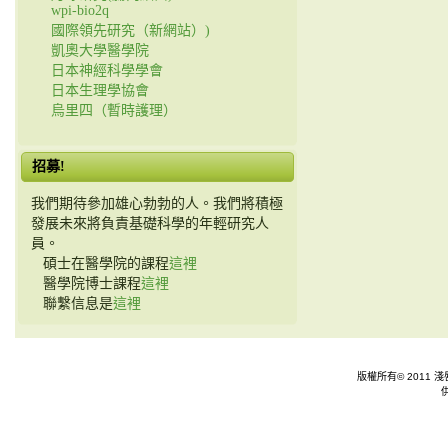
wpi-bio2q
國際領先研究（新網站）)
凱奧大學醫學院
日本神經科學學會
日本生理學協會
烏里四（暫時護理）
招募!
我們期待參加雄心勃勃的人。我們將積極
發展未來將負責基礎科學的年輕研究人
員。
碩士在醫學院的課程
這裡
醫學院博士課程
這裡
聯繫信息是
這裡
版權所有© 2011 淺