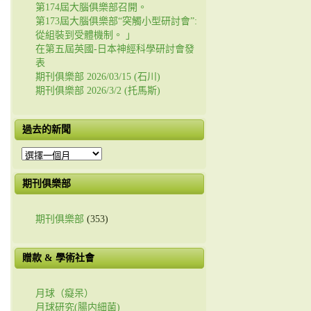
第174屆大腦俱樂部召開。
第173屆大腦俱樂部“突觸小型研討會”:
從組裝到受體機制。 」
在第五屆英國-日本神經科學研討會發
表
期刊俱樂部 2026/03/15 (石川)
期刊俱樂部 2026/3/2 (托馬斯)
過去的新聞
過
去
的
期刊俱樂部
新
聞
期刊俱樂部
(353)
贈款 & 學術社會
月球（癡呆）
月球研究(腸内細菌)