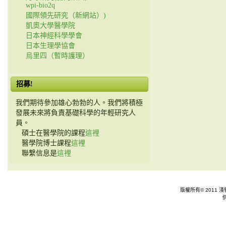
wpi-bio2q
國際領先研究（新網站）)
凱奧大學醫學院
日本神經科學學會
日本生理學協會
烏里四（暫時護理）
招募!
我們期待參加雄心勃勃的人。我們將積極
發展未來將負責基礎科學的年輕研究人
員。
碩士在醫學院的課程
這裡
醫學院博士課程
這裡
聯繫信息是
這裡
版權所有© 2011 淺