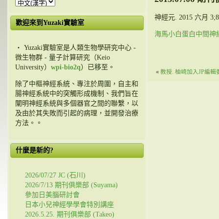
神經元. 2015 六月 3;86(
歡迎來到Yuzaki實驗室
海馬小白蛋白中間神經元
・ Yuzaki實驗室是人類生物學研究中心 -
微生物群 - 量子計算研究（Keio
University）
wpi-bio2q
）已移至。
«
教授. 柚崎加入JP編輯
除了中樞神經系統、專注於周圍，自主和
腸神經系統中的突觸形成機制、我們旨在
闡明神經系統與多個器官之間的聯繫，以
及由於其失敗而引起的病理，並開發治療
方法。。
什麼是新的?
2026/07/27 JC (石川)
2026/7/13 期刊俱樂部 (Suyama)
參加日美腦研討會
日本小兒神經學學會特別講座
2026.5.25. 期刊俱樂部 (Takeo)