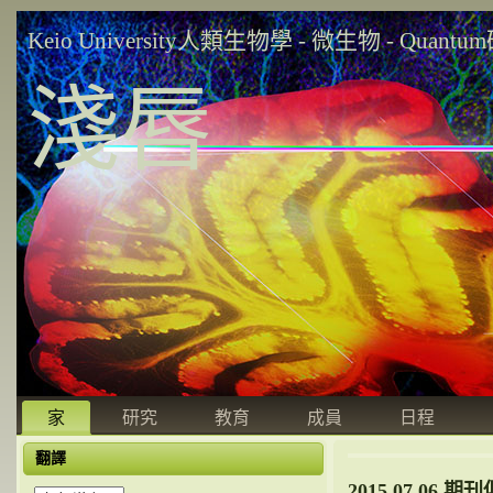
Keio University人類生物學 - 微生物 - Quant
淺唇
家
研究
教育
成員
日程
翻譯
2015.07.06 