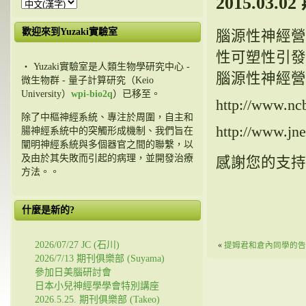
2015.03.
歡迎來到Yuzaki實驗室
腦源性神經營
性可塑性引發
・ Yuzaki實驗室是人類生物學研究中心 -
腦源性神經營
微生物群 - 量子計算研究（Keio
University）
wpi-bio2q
）已移至。
http://www.nc
除了中樞神經系統、專注於周圍，自主和
http://www.jne
腸神經系統中的突觸形成機制、我們旨在
闡明神經系統與多個器官之間的聯繫，以
及由於其失敗而引起的病理，並開發治療
感謝您的支持
方法。。
什麼是新的?
2026/07/27 JC (石川)
«
提姆君和倉內同學的告
2026/7/13 期刊俱樂部 (Suyama)
參加日美腦研討會
日本小兒神經學學會特別講座
2026.5.25. 期刊俱樂部 (Takeo)