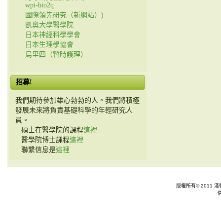
wpi-bio2q
國際領先研究（新網站）)
凱奧大學醫學院
日本神經科學學會
日本生理學協會
烏里四（暫時護理）
招募!
我們期待參加雄心勃勃的人。我們將積極
發展未來將負責基礎科學的年輕研究人
員。
碩士在醫學院的課程
這裡
醫學院博士課程
這裡
聯繫信息是
這裡
版權所有© 2011 淺