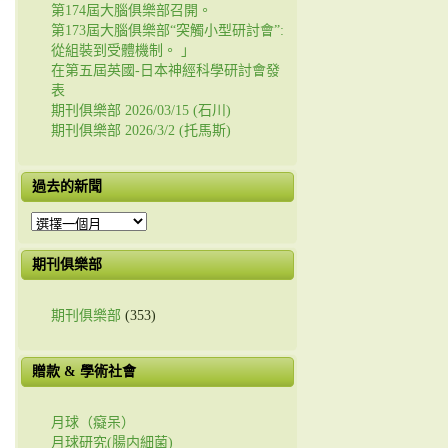
第174屆大腦俱樂部召開。
第173屆大腦俱樂部“突觸小型研討會”:
從組裝到受體機制。 」
在第五屆英國-日本神經科學研討會發
表
期刊俱樂部 2026/03/15 (石川)
期刊俱樂部 2026/3/2 (托馬斯)
過去的新聞
過
去
的
期刊俱樂部
新
聞
期刊俱樂部
(353)
贈款 & 學術社會
月球（癡呆）
月球研究(腸内細菌)