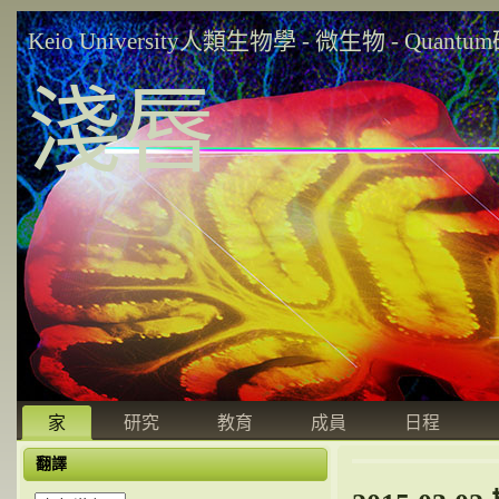
Keio University人類生物學 - 微生物 - Quant
淺唇
家
研究
教育
成員
日程
翻譯