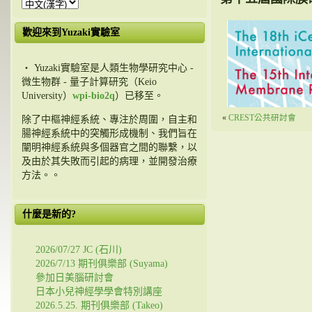
歡迎來到Yuzaki實驗室
・ Yuzaki實驗室是人類生物學研究中心 -
微生物群 - 量子計算研究（Keio
University）
wpi-bio2q
）已移至。
«
CREST公共研討會
除了中樞神經系統、專注於周圍，自主和
腸神經系統中的突觸形成機制、我們旨在
闡明神經系統與多個器官之間的聯繫，以
及由於其失敗而引起的病理，並開發治療
方法。。
什麼是新的?
2026/07/27 JC (石川)
2026/7/13 期刊俱樂部 (Suyama)
參加日美腦研討會
日本小兒神經學學會特別講座
2026.5.25. 期刊俱樂部 (Takeo)