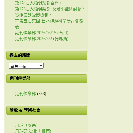
第174屆大腦俱樂部召開。
第173屆大腦俱樂部“突觸小型研討會”:
從組裝到受體機制。 」
在第五屆英國-日本神經科學研討會發
表
期刊俱樂部 2026/03/15 (石川)
期刊俱樂部 2026/3/2 (托馬斯)
過去的新聞
過
去
的
期刊俱樂部
新
聞
期刊俱樂部
(353)
贈款 & 學術社會
月球（癡呆）
月球研究(腸内細菌)