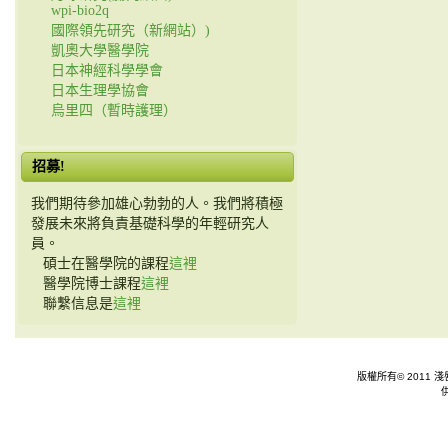
wpi-bio2q
國際領先研究（新網站）)
凱奧大學醫學院
日本神經科學學會
日本生理學協會
烏里四（暫時護理）
招募!
我們期待參加雄心勃勃的人。我們將積極
發展未來將負責基礎科學的年輕研究人
員。
碩士在醫學院的課程
這裡
醫學院博士課程
這裡
聯繫信息是
這裡
版權所有© 2011 淺