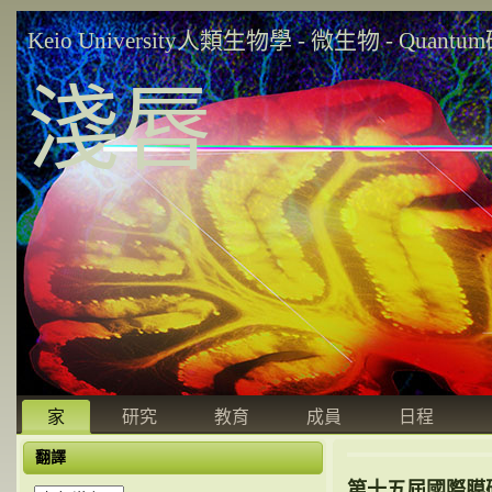
Keio University人類生物學 - 微生物 - Quant
淺唇
家
研究
教育
成員
日程
翻譯
第十五屆國際膜