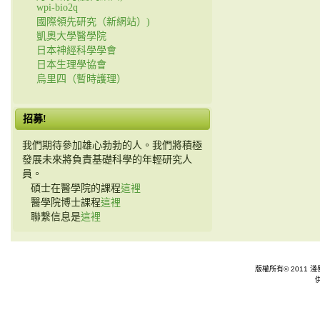
wpi-bio2q
國際領先研究（新網站）)
凱奧大學醫學院
日本神經科學學會
日本生理學協會
烏里四（暫時護理）
招募!
我們期待參加雄心勃勃的人。我們將積極
發展未來將負責基礎科學的年輕研究人
員。
碩士在醫學院的課程
這裡
醫學院博士課程
這裡
聯繫信息是
這裡
版權所有© 2011 淺