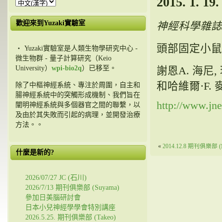
2015. 1. 
歡迎來到Yuzaki實驗室
神經科學雜誌
頭部固定小鼠
・ Yuzaki實驗室是人類生物學研究中心 -
微生物群 - 量子計算研究（Keio
University）
wpi-bio2q
）已移至。
謝恩A. 海尼,
和哈維爾·F.
除了中樞神經系統、專注於周圍，自主和
腸神經系統中的突觸形成機制、我們旨在
http://www.jne
闡明神經系統與多個器官之間的聯繫，以
及由於其失敗而引起的病理，並開發治療
方法。。
«
2014.12.8 期刊俱樂部 
什麼是新的?
2026/07/27 JC (石川)
2026/7/13 期刊俱樂部 (Suyama)
參加日美腦研討會
日本小兒神經學學會特別講座
2026.5.25. 期刊俱樂部 (Takeo)