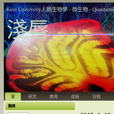
Keio University人類生物學 - 微生物 - Quant
淺唇
家
研究
教育
成員
日程
翻譯