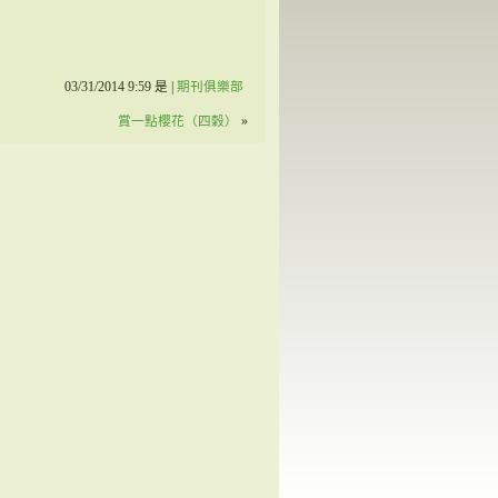
03/31/2014 9:59 是 |
期刊俱樂部
賞一點櫻花（四穀）
»