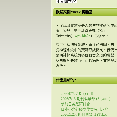
歡迎來到Yuzaki實驗室
・ Yuzaki實驗室是人類生物學研究中心
微生物群 - 量子計算研究（Keio
University）
wpi-bio2q
）已移至。
除了中樞神經系統、專注於周圍，自
腸神經系統中的突觸形成機制、我們
闡明神經系統與多個器官之間的聯繫
及由於其失敗而引起的病理，並開發
方法。。
什麼是新的?
2026/07/27 JC (石川)
2026/7/13 期刊俱樂部 (Suyama)
參加日美腦研討會
日本小兒神經學學會特別講座
2026.5.25. 期刊俱樂部 (Takeo)