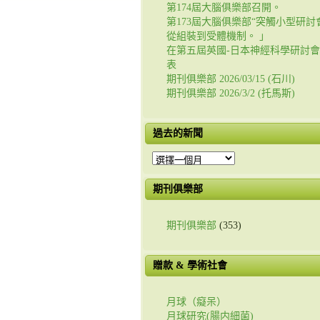
第174屆大腦俱樂部召開。
第173屆大腦俱樂部“突觸小型研討會
從組裝到受體機制。 」
在第五屆英國-日本神經科學研討
表
期刊俱樂部 2026/03/15 (石川)
期刊俱樂部 2026/3/2 (托馬斯)
過去的新聞
過
去
的
期刊俱樂部
新
聞
期刊俱樂部
(353)
贈款 & 學術社會
月球（癡呆）
月球研究(腸内細菌)