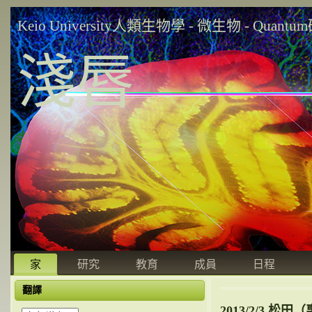
Keio University人類生物學 - 微生物 - Quant
淺唇
家
研究
教育
成員
日程
翻譯
2013/2/3 松田