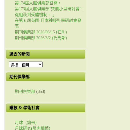
第174屆大腦俱樂部召開。
第173屆大腦俱樂部“突觸小型研討會”:
從組裝到受體機制。 」
在第五屆英國-日本神經科學研討會發
表
期刊俱樂部 2026/03/15 (石川)
期刊俱樂部 2026/3/2 (托馬斯)
過去的新聞
過
去
的
期刊俱樂部
新
聞
期刊俱樂部
(353)
贈款 & 學術社會
月球（癡呆）
月球研究(腸内細菌)