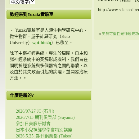
http://www.sciencedire
歡迎來到Yuzaki實驗室
・ Yuzaki實驗室是人類生物學研究中心 -
«
突觸可塑性是神經元功
微生物群 - 量子計算研究（Keio
University）
wpi-bio2q
）已移至。
除了中樞神經系統、專注於周圍，自主和
腸神經系統中的突觸形成機制、我們旨在
闡明神經系統與多個器官之間的聯繫，以
及由於其失敗而引起的病理，並開發治療
方法。。
什麼是新的?
2026/07/27 JC (石川)
2026/7/13 期刊俱樂部 (Suyama)
參加日美腦研討會
日本小兒神經學學會特別講座
2026.5.25. 期刊俱樂部 (Takeo)