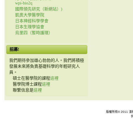
wpi-bio2q
國際領先研究（新網站）)
凱奧大學醫學院
日本神經科學學會
日本生理學協會
烏里四（暫時護理）
招募!
我們期待參加雄心勃勃的人。我們將積極
發展未來將負責基礎科學的年輕研究人
員。
碩士在醫學院的課程
這裡
醫學院博士課程
這裡
聯繫信息是
這裡
版權所有© 2011 淺