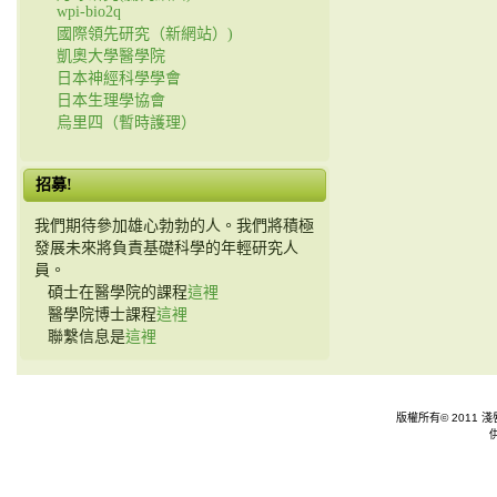
wpi-bio2q
國際領先研究（新網站）)
凱奧大學醫學院
日本神經科學學會
日本生理學協會
烏里四（暫時護理）
招募!
我們期待參加雄心勃勃的人。我們將積極
發展未來將負責基礎科學的年輕研究人
員。
碩士在醫學院的課程
這裡
醫學院博士課程
這裡
聯繫信息是
這裡
版權所有© 2011 淺