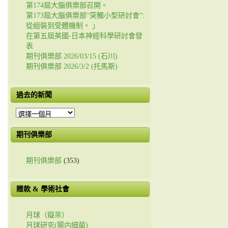
第174屆大腦俱樂部召開。
第173屆大腦俱樂部“突觸小型研討會”:
從組裝到受體機制。 」
在第五屆英國-日本神經科學研討會發
表
期刊俱樂部 2026/03/15 (石川)
期刊俱樂部 2026/3/2 (托馬斯)
過去的新聞
過
去
的
期刊俱樂部
新
聞
期刊俱樂部
(353)
贈款 & 學術社會
月球（癡呆）
月球研究(腸内細菌)