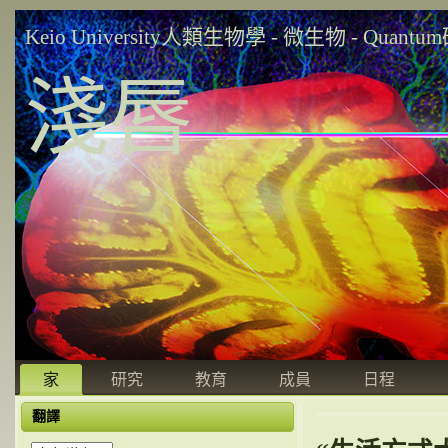
Keio University人類生物學 - 微生物 - Quant
淺唇
家
研究
教育
成員
日程
翻譯