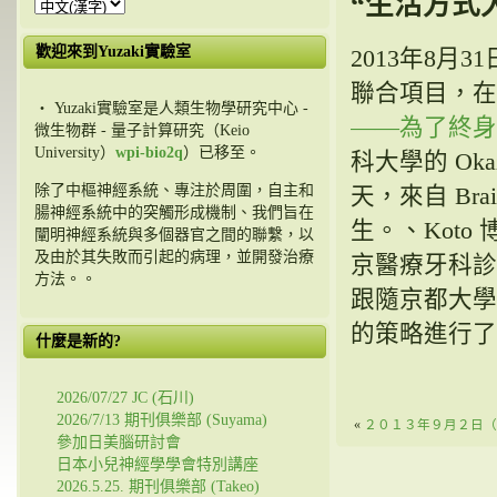
“生活方式
歡迎來到Yuzaki實驗室
2013年8
聯合項目，在
・ Yuzaki實驗室是人類生物學研究中心 -
——為了終身
微生物群 - 量子計算研究（Keio
University）
wpi-bio2q
）已移至。
科大學的 Ok
除了中樞神經系統、專注於周圍，自主和
天，來自 Brain 
腸神經系統中的突觸形成機制、我們旨在
生。、Kot
闡明神經系統與多個器官之間的聯繫，以
及由於其失敗而引起的病理，並開發治療
京醫療牙科診
方法。。
跟隨京都大學
的策略進行了
什麼是新的?
2026/07/27 JC (石川)
2026/7/13 期刊俱樂部 (Suyama)
«
２０１３年９月２日（
參加日美腦研討會
日本小兒神經學學會特別講座
2026.5.25. 期刊俱樂部 (Takeo)