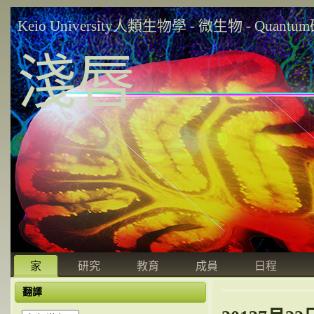
Keio University人類生物學 - 微生物 - Quant
淺唇
家
研究
教育
成員
日程
翻譯