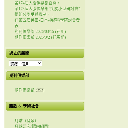
第174屆大腦俱樂部召開。
第173屆大腦俱樂部“突觸小型研討會”:
從組裝到受體機制。 」
在第五屆英國-日本神經科學研討會發
表
期刊俱樂部 2026/03/15 (石川)
期刊俱樂部 2026/3/2 (托馬斯)
過去的新聞
過
去
的
期刊俱樂部
新
聞
期刊俱樂部
(353)
贈款 & 學術社會
月球（癡呆）
月球研究(腸内細菌)