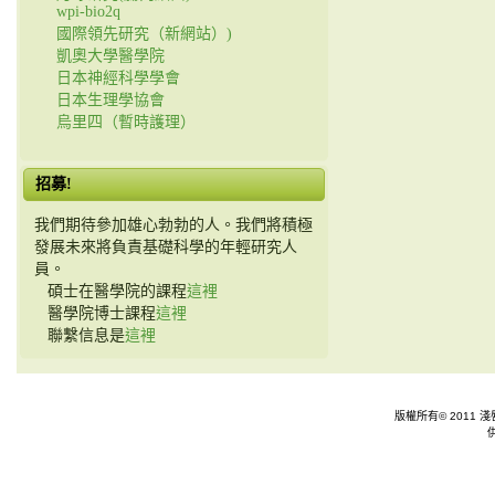
wpi-bio2q
國際領先研究（新網站）)
凱奧大學醫學院
日本神經科學學會
日本生理學協會
烏里四（暫時護理）
招募!
我們期待參加雄心勃勃的人。我們將積極
發展未來將負責基礎科學的年輕研究人
員。
碩士在醫學院的課程
這裡
醫學院博士課程
這裡
聯繫信息是
這裡
版權所有© 2011 淺