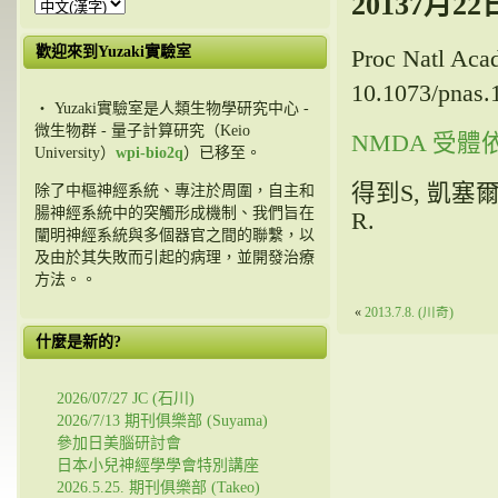
20137月2
歡迎來到Yuzaki實驗室
Proc Natl Aca
10.1073/pnas.
・ Yuzaki實驗室是人類生物學研究中心 -
微生物群 - 量子計算研究（Keio
NMDA 受體
University）
wpi-bio2q
）已移至。
得到S, 凱塞爾
除了中樞神經系統、專注於周圍，自主和
腸神經系統中的突觸形成機制、我們旨在
R.
闡明神經系統與多個器官之間的聯繫，以
及由於其失敗而引起的病理，並開發治療
方法。。
«
2013.7.8. (川奇)
什麼是新的?
2026/07/27 JC (石川)
2026/7/13 期刊俱樂部 (Suyama)
參加日美腦研討會
日本小兒神經學學會特別講座
2026.5.25. 期刊俱樂部 (Takeo)