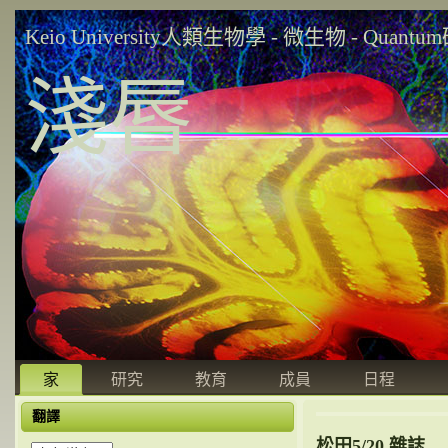
Keio University人類生物學 - 微生物 - Quant
淺唇
家
研究
教育
成員
日程
翻譯
松田5/20 雜誌