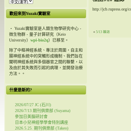
http://jcb.rupress.org/
歡迎來到Yuzaki實驗室
・ Yuzaki實驗室是人類生物學研究中心 -
«
5/13 雜誌
微生物群 - 量子計算研究（Keio
University）
wpi-bio2q
）已移至。
除了中樞神經系統、專注於周圍，自主和
腸神經系統中的突觸形成機制、我們旨在
闡明神經系統與多個器官之間的聯繫，以
及由於其失敗而引起的病理，並開發治療
方法。。
什麼是新的?
2026/07/27 JC (石川)
2026/7/13 期刊俱樂部 (Suyama)
參加日美腦研討會
日本小兒神經學學會特別講座
2026.5.25. 期刊俱樂部 (Takeo)