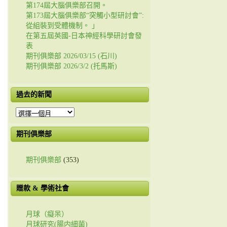
第174屆大腦俱樂部召開。
第173屆大腦俱樂部“突觸小型研討會”:
從組裝到受體機制。 」
在第五屆英國-日本神經科學研討會發
表
期刊俱樂部 2026/03/15 (石川)
期刊俱樂部 2026/3/2 (托馬斯)
過去的新聞
過
去
的
期刊俱樂部
新
聞
期刊俱樂部
(353)
贈款 & 學術社會
月球（癡呆）
月球研究(腸内細菌)