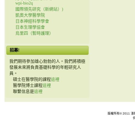
wpi-bio2q
國際領先研究（新網站）)
凱奧大學醫學院
日本神經科學學會
日本生理學協會
烏里四（暫時護理）
招募!
我們期待參加雄心勃勃的人。我們將積極
發展未來將負責基礎科學的年輕研究人
員。
碩士在醫學院的課程
這裡
醫學院博士課程
這裡
聯繫信息是
這裡
版權所有© 2011 淺