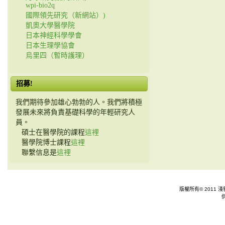
wpi-bio2q
國際領先研究（新網站）)
凱奧大學醫學院
日本神經科學學會
日本生理學協會
烏里四（暫時護理）
招募!
我們期待參加雄心勃勃的人。我們將積極
發展未來將負責基礎科學的年輕研究人
員。
碩士在醫學院的課程
這裡
醫學院博士課程
這裡
聯繫信息是
這裡
版權所有© 2011 淺