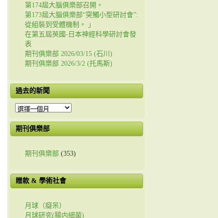
第174屆大腦俱樂部召開。
第173屆大腦俱樂部“突觸小型研討會”:
從組裝到受體機制。 」
在第五屆英國-日本神經科學研討會發
表
期刊俱樂部 2026/03/15 (石川)
期刊俱樂部 2026/3/2 (托馬斯)
過去的新聞
過
去
的
期刊俱樂部
新
聞
期刊俱樂部
(353)
贈款 & 學術社會
月球（癡呆）
月球研究(腸内細菌)