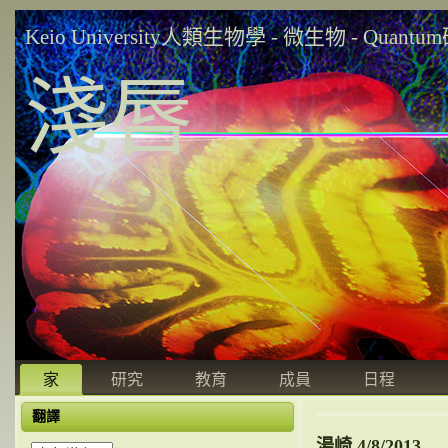
Keio University人類生物學 - 微生物 - Quant
淺唇
家
研究
教育
成員
日程
翻譯
湯崎 4/8/2013