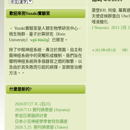
康登KH, 何俊, 羅賓
歡迎來到Yuzaki實驗室
天使症候群蛋白 Ube
唾液酸化.
J Neurosci. 2013 2月 2
・ Yuzaki實驗室是人類生物學研究中心 -
微生物群 - 量子計算研究（Keio
University）
wpi-bio2q
）已移至。
除了中樞神經系統、專注於周圍，自主和
«
2013年4月1日 （林）
腸神經系統中的突觸形成機制、我們旨在
闡明神經系統與多個器官之間的聯繫，以
及由於其失敗而引起的病理，並開發治療
方法。。
什麼是新的?
2026/07/27 JC (石川)
2026/7/13 期刊俱樂部 (Suyama)
參加日美腦研討會
日本小兒神經學學會特別講座
2026.5.25. 期刊俱樂部 (Takeo)