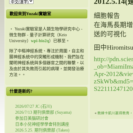
2012.5.14
歡迎來到Yuzaki實驗室
細胞報告
在海馬長期增
・ Yuzaki實驗室是人類生物學研究中心 -
送的可視化
微生物群 - 量子計算研究（Keio
University）
wpi-bio2q
）已移至。
田中Hiromitsu,
除了中樞神經系統、專注於周圍，自主和
腸神經系統中的突觸形成機制、我們旨在
http://pdn.sci
闡明神經系統與多個器官之間的聯繫，以
_ob=MiamiIma
及由於其失敗而引起的病理，並開發治療
Apr-2012&vie
方法。。
zSkWb&md5=22
S22111247120
什麼是新的?
2026/07/27 JC (石川)
2026/7/13 期刊俱樂部 (Suyama)
«
教練卡凱川贏得教育，
參加日美腦研討會
日本小兒神經學學會特別講座
2026.5.25. 期刊俱樂部 (Takeo)