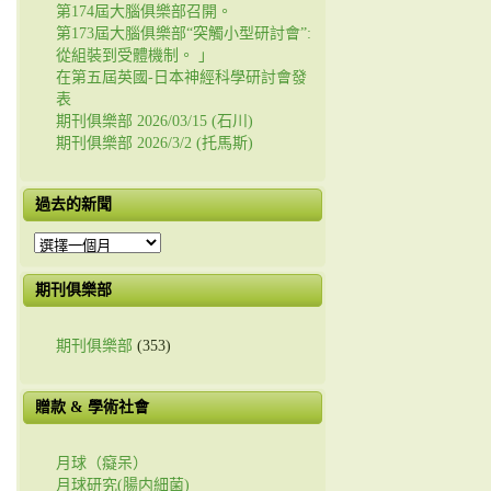
第174屆大腦俱樂部召開。
第173屆大腦俱樂部“突觸小型研討會”:
從組裝到受體機制。 」
在第五屆英國-日本神經科學研討會發
表
期刊俱樂部 2026/03/15 (石川)
期刊俱樂部 2026/3/2 (托馬斯)
過去的新聞
過
去
的
期刊俱樂部
新
聞
期刊俱樂部
(353)
贈款 & 學術社會
月球（癡呆）
月球研究(腸内細菌)