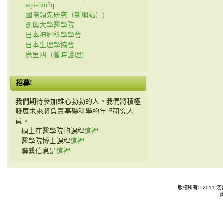
wpi-bio2q
國際領先研究（新網站）)
凱奧大學醫學院
日本神經科學學會
日本生理學協會
烏里四（暫時護理）
招募!
我們期待參加雄心勃勃的人。我們將積極
發展未來將負責基礎科學的年輕研究人
員。
碩士在醫學院的課程
這裡
醫學院博士課程
這裡
聯繫信息是
這裡
版權所有© 2011 淺