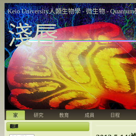
Keio University人類生物學 - 微生物 - Quant
淺唇
家
研究
教育
成員
日程
翻譯