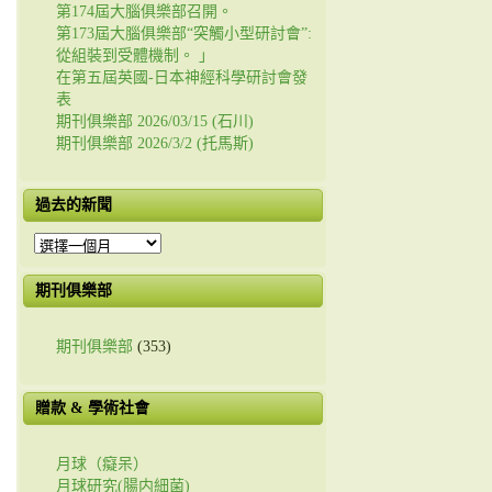
第174屆大腦俱樂部召開。
第173屆大腦俱樂部“突觸小型研討會”:
從組裝到受體機制。 」
在第五屆英國-日本神經科學研討會發
表
期刊俱樂部 2026/03/15 (石川)
期刊俱樂部 2026/3/2 (托馬斯)
過去的新聞
過
去
的
期刊俱樂部
新
聞
期刊俱樂部
(353)
贈款 & 學術社會
月球（癡呆）
月球研究(腸内細菌)