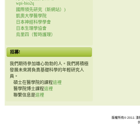
wpi-bio2q
國際領先研究（新網站）)
凱奧大學醫學院
日本神經科學學會
日本生理學協會
烏里四（暫時護理）
招募!
我們期待參加雄心勃勃的人。我們將積極
發展未來將負責基礎科學的年輕研究人
員。
碩士在醫學院的課程
這裡
醫學院博士課程
這裡
聯繫信息是
這裡
版權所有© 2011 淺