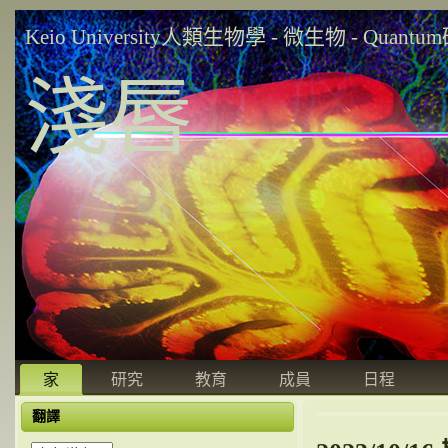
Keio University人類生物學 - 微生物 - Quant
淺唇
家
研究
教育
成員
日程
翻譯