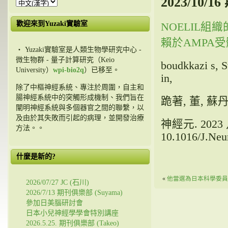
2023/10/1
歡迎來到Yuzaki實驗室
NOELIL
賴於AMPA受
・ Yuzaki實驗室是人類生物學研究中心 -
微生物群 - 量子計算研究（Keio
boudkkazi s, S
University）
wpi-bio2q
）已移至。
in,
除了中樞神經系統、專注於周圍，自主和
腸神經系統中的突觸形成機制、我們旨在
跪著, 董, 蘇丹, 
闡明神經系統與多個器官之間的聯繫，以
及由於其失敗而引起的病理，並開發治療
神經元. 2023 八月
方法。。
10.1016/J.Neu
什麼是新的?
«
他當選為日本科學委員
2026/07/27 JC (石川)
2026/7/13 期刊俱樂部 (Suyama)
參加日美腦研討會
日本小兒神經學學會特別講座
2026.5.25. 期刊俱樂部 (Takeo)