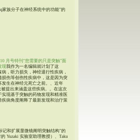
“C1q家族分子在神经系统中的功能”的
年 10 月号特刊“您需要的只是突触”面
发现
我作为一名编辑就计划了这
森病，听力损失，神经退行性疾病，
髓损伤等创伤性疾病中，这是因为突
坏发生在神经元死亡之前。、近年
概念被提出来涵盖这些疾病。。在这次
于实现基于突触的药物发现和精准医
跨疾病角度阐释了最新发现和治疗策
标记和扩展显微镜阐明突触结构”的
时的 Yuzaki 实验室助理教授）、Taku