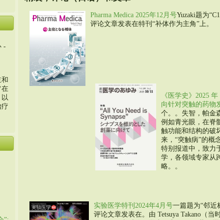
Pharma Medica 2025年12月号
Yuzaki题为
评论文章发表在特刊“补体作为主角”上。
 -
主和
旨在
《医学史》2025 
，以
向针对突触的药物
治疗
个。。失智，帕金
例如青光眼，在脊
触功能和结构的破
来，“突触病”的
特别报道中，致力
学，各领域专家从
略。。
实验医学特刊2024年4月号
一篇题为“邻近
评论文章发表在。由 Tetsuya Takano（当
”: