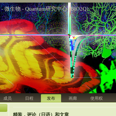
学 - 微生物 - Quantum研究中心 (BIO2Q)
成员
日程
发布
画廊
使用权
精装，评论（日语）和文章