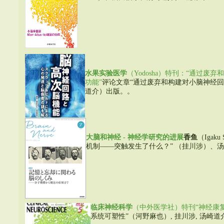
水果
实验医学
（Yodosha）特刊：“通过
功能”
评论文章“通过废弃和构建对小脑神经回
道介）出版。。
大脑和神经 - 神经学研究的进展
香鱼
（Igak
机制——突触发生了什么？” （挂川涉）、
临床神经科学
（中外医学社）特刊“神经康
系统可塑性”（河野麻也）, 挂川涉, 汤崎