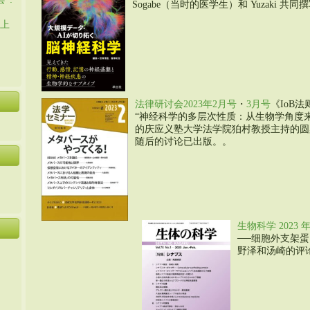
Sogabe（当时的医学生）和 Yuzaki 共同
会上
法律研讨会2023年2月号
・
3月号
《IoB
“神经科学的多层次性质：从生物学角度
的庆应义塾大学法学院狛村教授主持的圆
随后的讨论已出版。。
生物科学 2023 
──细胞外支架蛋
野泽和汤崎的评