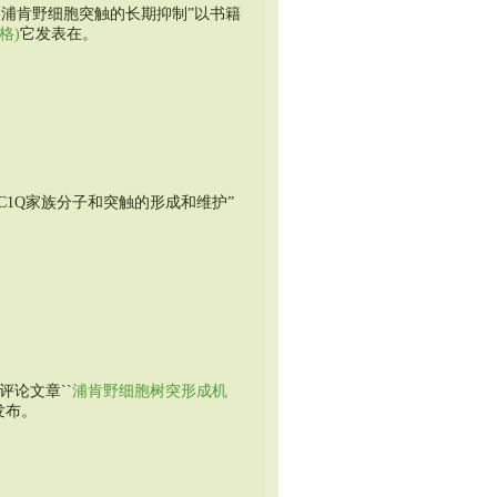
-浦肯野细胞突触的长期抑制”以书籍
格)
它发表在。
论，“补充C1Q家族分子和突触的形成和维护”
本评论文章``
浦肯野细胞树突形成机
发布。