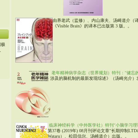
由养老武（监修）、内山康夫、汤崎道介（译者）
《Visible Brain》的译本已出版第 3 版。。
积极
人
老年精神病学杂志（世界规划）特刊：“健忘的
涉及的脑机制的最新发现综述》（汤崎光介）发表
临床神经科学（中外医学社）特刊“小脑学习理论”
第37卷 (2019年) 08月刊评论文章“长期抑制
Wataru）、松田信尔、汤崎道介）出版。。