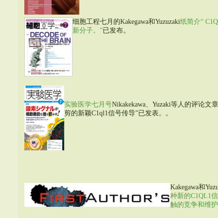
细胞工程七月的Kakegawa和Yuzuzaki
纸简介“ C
新分子。”
已发布。
实验医学七月号
Nikakekawa、Yuzaki等人的
剪的新颖C1ql1信号传导”已发表。。
Kakegawa和Y
种新的C1QL
触的竞争和维护