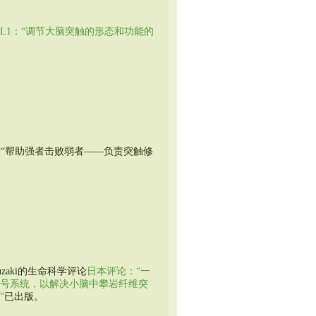
1QL1：“调节大脑突触的形态和功能的
评论文章“帮助强者击败弱者——负责突触修
uzuzaki的生命科学评论
日本评论：“一
1信号系统，以解决小脑中攀岩纤维突
”
已出版。