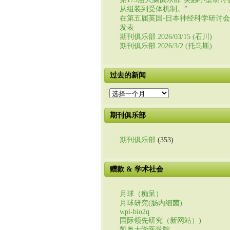
从组装到受体机制。”
在第五届英国-日本神经科学研讨
发表
期刊俱乐部 2026/03/15 (石川)
期刊俱乐部 2026/3/2 (托马斯)
过去的新闻
过
去
的
期刊俱乐部
新
闻
期刊俱乐部
(353)
赠款 & 学术社会
月球（痴呆）
月球研究(肠内细菌)
wpi-bio2q
国际领先研究（新网站）)
凯奥大学医学院