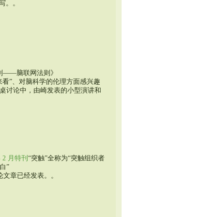
撰写。。
法则——脑联网法则》
来看”、对脑科学的伦理方面感兴趣
桌讨论中，由崎发表的小型演讲和
年 2 月特刊
“突触”全称为“突触组织者
白”
论文章已经发表。。