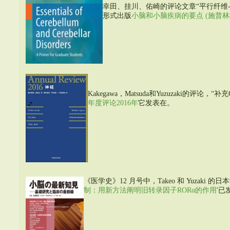
幸田、挂川、佑崎的评论文章“平行纤维
形式出版
小脑和小脑疾病的要点 (施普林
Kakegawa，Matsuda和Yuzuzaki的评
年度评论2016年
它发表在。
《医学史》12 月号中，Takeo 和 Yuzaki 的日
制：用新方法阐明旧转录因子RORα的作用
'已