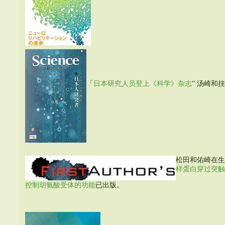
「
日本研究人员登上《科学》杂志
” 汤崎和
松田和佑崎在生
样蛋白穿过突触
控制胡氨酸受体的功能
已出版。