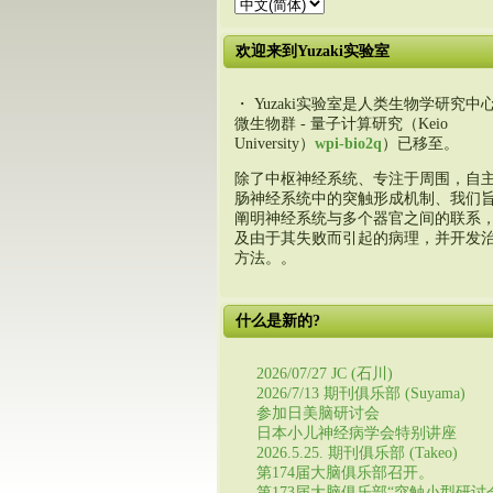
欢迎来到Yuzaki实验室
・ Yuzaki实验室是人类生物学研究中心
微生物群 - 量子计算研究（Keio
University）
wpi-bio2q
）已移至。
除了中枢神经系统、专注于周围，自
肠神经系统中的突触形成机制、我们
阐明神经系统与多个器官之间的联系
及由于其失败而引起的病理，并开发
方法。。
什么是新的?
2026/07/27 JC (石川)
2026/7/13 期刊俱乐部 (Suyama)
参加日美脑研讨会
日本小儿神经病学会特别讲座
2026.5.25. 期刊俱乐部 (Takeo)
第174届大脑俱乐部召开。
第173届大脑俱乐部“突触小型研讨会