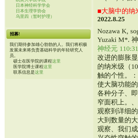
日本神经科学学会
■大脑中的纳
日本生理学协会
乌里四（暂时护理）
2022.8.25
Nozawa K, soga
招募!
Yuzaki 
我们期待参加雄心勃勃的人。我们将积极
神经元 110:316
发展未来将负责基础科学的年轻研究人
员。
改进的膨胀显
硕士在医学院的课程
这里
的纳米级（1
医学院博士课程
这里
联系信息是
这里
触的个性。：
使大脑功能的
各种分子、即使
窄面积上。、
观察到详细的
大到数量的大
观察、我们成
兴奋性突触的