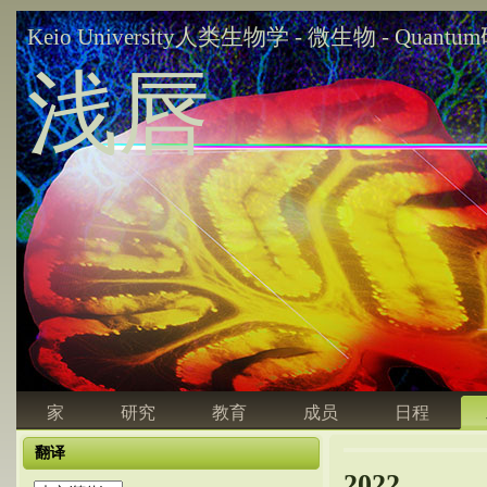
Keio University人类生物学 - 微生物 - Quant
浅唇
家
研究
教育
成员
日程
翻译
2022