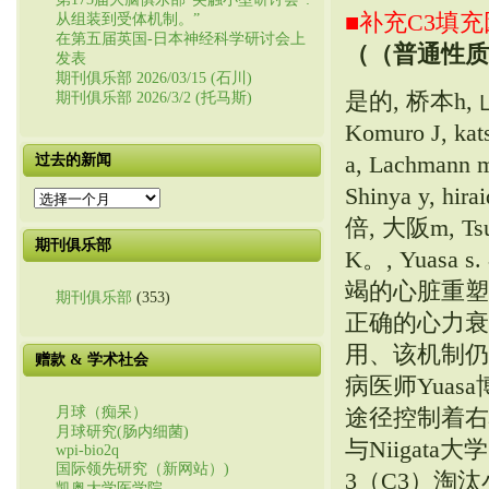
■补充C3填
从组装到受体机制。”
在第五届英国-日本神经科学研讨会上
（（普通性质
发表
期刊俱乐部 2026/03/15 (石川)
是的, 桥本h, 山川h
期刊俱乐部 2026/3/2 (托马斯)
Komuro J, kat
a, Lachmann m
过去的新闻
Shinya y, hir
过
去
倍, 大阪m, Tsu
的
期刊俱乐部
K。, Yuas
新
闻
竭的心脏重塑
期刊俱乐部
(353)
正确的心力衰
用、该机制仍
赠款 & 学术社会
病医师Yuas
月球（痴呆）
途径控制着右心力
月球研究(肠内细菌)
与Niigat
wpi-bio2q
国际领先研究（新网站）)
3（C3）淘
凯奥大学医学院