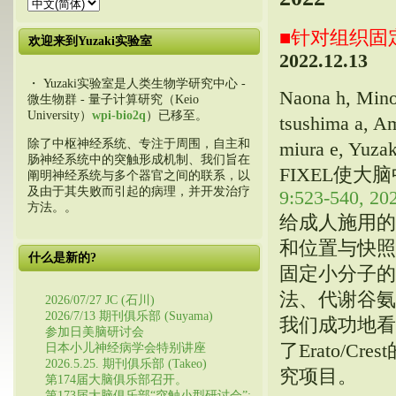
■针对组织固
欢迎来到Yuzaki实验室
2022.12.13
・ Yuzaki实验室是人类生物学研究中心 -
Naona h, Min
微生物群 - 量子计算研究（Keio
University）
wpi-bio2q
）已移至。
tsushima a, A
除了中枢神经系统、专注于周围，自主和
miura e, 
肠神经系统中的突触形成机制、我们旨在
FIXEL使
阐明神经系统与多个器官之间的联系，以
及由于其失败而引起的病理，并开发治疗
9:523-540, 202
方法。。
给成人施用的
和位置与快照
什么是新的?
固定小分子的
法、代谢谷氨
2026/07/27 JC (石川)
2026/7/13 期刊俱乐部 (Suyama)
我们成功地看
参加日美脑研讨会
了Erato/C
日本小儿神经病学会特别讲座
2026.5.25. 期刊俱乐部 (Takeo)
究项目。
第174届大脑俱乐部召开。
第173届大脑俱乐部“突触小型研讨会”: