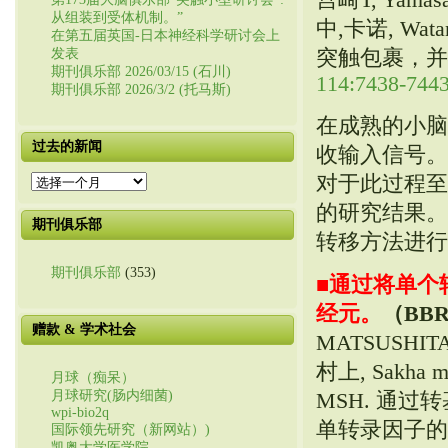
从组装到受体机制。”
中,卡诺,
Wata
在第五届英国-日本神经科学研讨会上
突触包裹，并确
发表
期刊俱乐部 2026/03/15 (石川)
114:7438-7443
期刊俱乐部 2026/3/2 (托马斯)
在成熟的小脑中
过去的新闻
收输入信号。
对于此过程至
过
去
的研究结果。。
的
期刊俱乐部
新
转移方法进行
闻
期刊俱乐部
(353)
■
通过将单个
经元。
（BB
赠款 & 学术社会
MATSUSHITA m
村上, Sakha m,
月球（痴呆）
月球研究(肠内细菌)
MSH. 通
wpi-bio2q
单转录因子的
国际领先研究（新网站）)
凯奥大学医学院