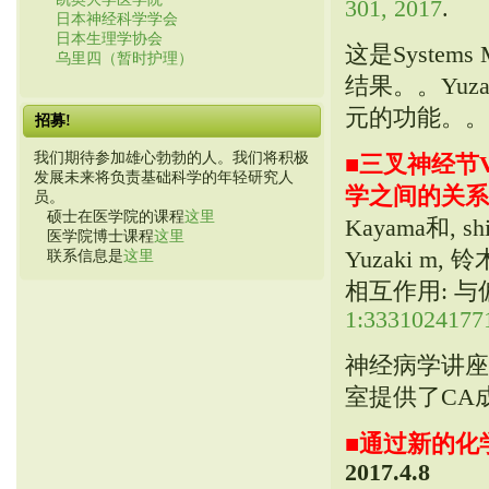
301, 2017
.
日本神经科学学会
日本生理学协会
这是Systems
乌里四（暂时护理）
结果。。Yu
元的功能。。
招募!
我们期待参加雄心勃勃的人。我们将积极
■
三叉神经节V
发展未来将负责基础科学的年轻研究人
学之间的关系
员。
硕士在医学院的课程
这里
Kayama和, shi
医学院博士课程
这里
Yuzaki 
联系信息是
这里
相互作用: 
1:3331024177
神经病学讲座
室提供了CA
■
通过新的化
2017.4.8