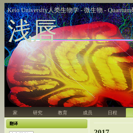
Keio University人类生物学 - 微生物 - Quant
浅唇
家
研究
教育
成员
日程
翻译
2017