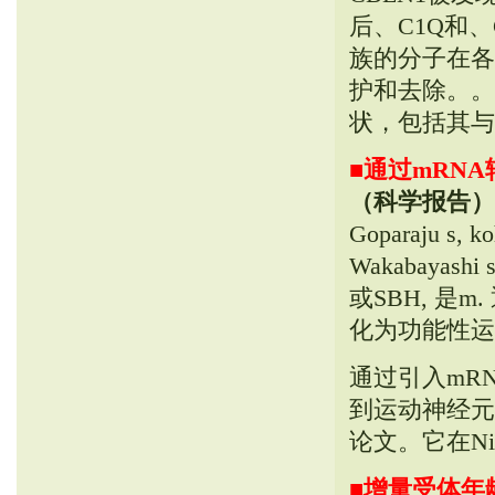
后、C1Q和、
族的分子在各
护和去除。。
状，包括其与
■
通过mRN
（科学报告）
Goparaju s, k
Wakabayashi
或SBH, 是
化为功能性运
通过引入mR
到运动神经元
论文。它在Nik
■
增量受体年