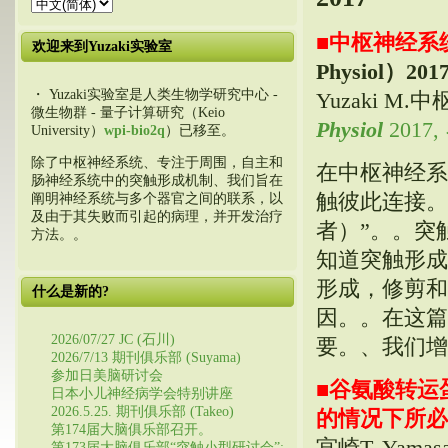
■
中枢神经系
欢迎来到Yuzaki实验室
Physiol）
2017
・ Yuzaki实验室是人类生物学研究中心 -
Yuzaki 
微生物群 - 量子计算研究（Keio
Physiol
2017,
University）
wpi-bio2q
）已移至。
除了中枢神经系统、专注于周围，自主和
在中枢神经系
肠神经系统中的突触形成机制、我们旨在
触彼此连接。
阐明神经系统与多个器官之间的联系，以
及由于其失败而引起的病理，并开发治疗
者）”。。突
方法。。
知道突触形成
形成，修剪和
什么是新的?
因。。在这篇
2026/07/27 JC (石川)
要。、我们增
2026/7/13 期刊俱乐部 (Suyama)
参加日美脑研讨会
■
谷氨酸转运
日本小儿神经病学会特别讲座
2026.5.25. 期刊俱乐部 (Takeo)
的情况下所必
第174届大脑俱乐部召开。
宫崎T, Yamasak
第173届大脑俱乐部“突触小型研讨会”: